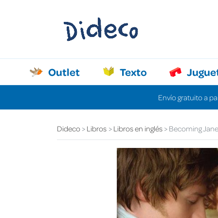
Outlet
Texto
Jugue
Envío gratuito a pa
Dideco
Libros
Libros en inglés
Becoming Jane 