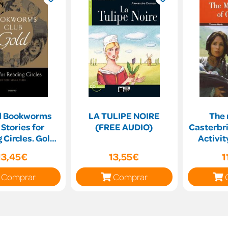
d Bookworms
LA TULIPE NOIRE
The 
 Stories for
(FREE AUDIO)
Casterbri
 Circles. Gold
Activit
es 3 and 4)
13,45€
13,55€
1
Comprar
Comprar