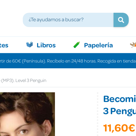
tes
Libros
Papelería
rtir de 60€ (Península). Recíbelo en 24/48 horas. Recogida en tiendas
(MP3). Level 3 Penguin
Becomin
3 Peng
11,60€