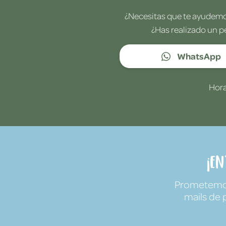
¿Necesitas que te ayudemos
¿Has realizado un p
WhatsApp
Hora
¡E
Prometemos 
mails de 