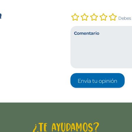
n
Debes i
Envía tu opinión
¿Te ayudamos?