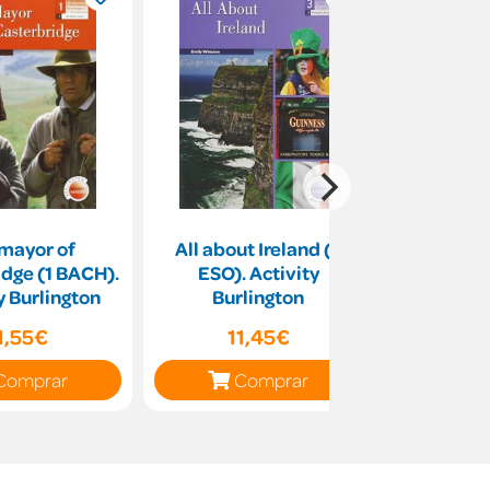
mayor of
All about Ireland (3
GREAT EX
dge (1 BACH).
ESO). Activity
y Burlington
Burlington
1,55€
11,45€
11
Comprar
Comprar
C