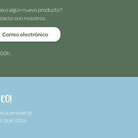
dea o algún nuevo producto?
ntacto con nosotros.
Correo electrónico
:00h.
co!
s a enviarte
a que otra