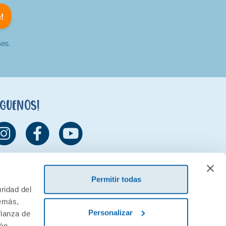
!
es.
íguenos!
Permitir todas
ridad del
demás,
Personalizar
fianza de
ión