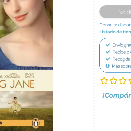
No d
Consulta disponi
Listado de tie
Envío grat
Recíbelo 
Recogida 
Más sobr
¡Compár