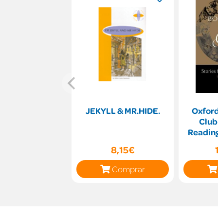
JEKYLL & MR.HIDE.
Oxfor
Club
Reading
(Stag
8,15€
Comprar