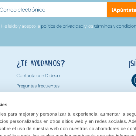
¡Apúntate
He leído y acepto la
política de privacidad
y los
términos y condicion
¿Te ayudamos?
¡S
Contacta con Dideco
Preguntas frecuentes
Formas de pago
kies
Gastos y condiciones de envío
es para mejorar y personalizar tu experiencia, aumentar la segu
Devoluciones
ncios personalizados en otros sitios web y en redes sociales. A
obre el uso de nuestra web con nuestros colaboradores de con
 y análisis web, los cuales pueden combinarla con otra informac