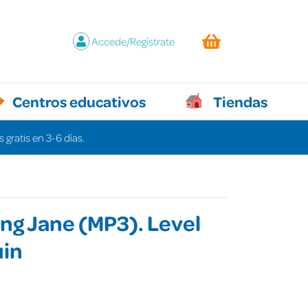
Accede/Regístrate
Centros educativos
Tiendas
 gratis en 3-6 días.
g Jane (MP3). Level
uin