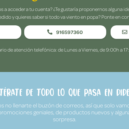
 a acceder a tu cuenta? ¿Te gustaría proponernos alguna i
edido y quieres saber si todo va viento en popa? Ponte en co
916597360
rio de atención telefónica: de Lunes a Viernes, de 9:00h a 17
ntérate de todo lo que pasa en Dide
no llenarte el buzón de correos, así que solo vamo
promociones geniales, de productos nuevos y algun
sorpresa.