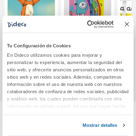
Joe Rudo
Mamá
La lí
Tu Configuración de Cookies
paracaidista
En Dideco utilizamos cookies para mejorar y
personalizar tu experiencia, aumentar la seguridad del
15,95€
16,95€
sitio web, y ofrecerte anuncios personalizados en otros
Comprar
Comprar
sitios web y en redes sociales. Además, compartimos
información sobre el uso de nuestra web con nuestros
colaboradores de confianza de redes sociales, publicidad
y análisis web, los cuales pueden combinarla con otra
información recopilada a partir del uso que hayas hecho
de sus servicios. Para más información consulta la
Cuéntanos tu opinión
Política de Cookies
y la
Política de Privacidad
.
Mostrar detalles