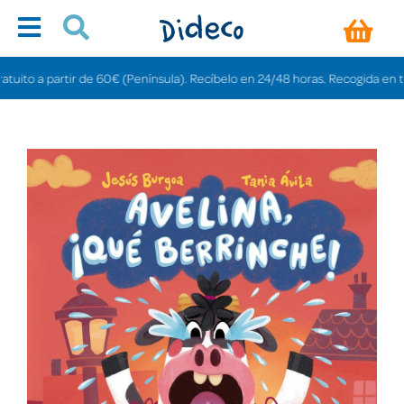
ito a partir de 60€ (Península). Recíbelo en 24/48 horas. Recogida en tienda