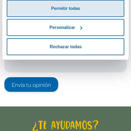
¡Sé el primero en valorar este producto!
Permitir todas
Debes iniciar sesión para poder valorarlo
Personalizar
Rechazar todas
Envía tu opinión
¿Te ayudamos?