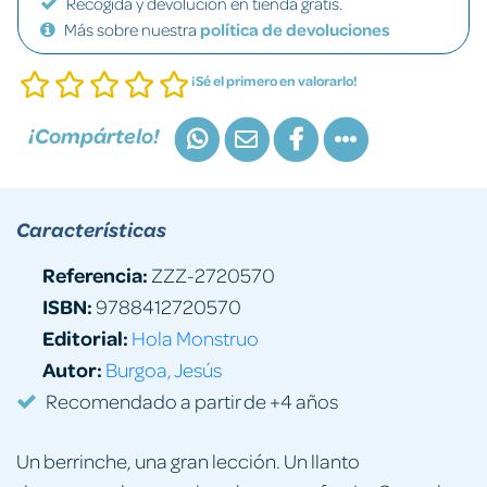
Recogida y devolución en tienda gratis.
Más sobre nuestra
política de devoluciones
¡Sé el primero en valorarlo!
¡Compártelo!
Características
Referencia:
ZZZ-2720570
ISBN:
9788412720570
Editorial:
Hola Monstruo
Autor:
Burgoa, Jesús
Recomendado a partir de +4 años
Un berrinche, una gran lección. Un llanto