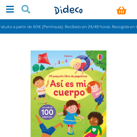
to a partir de 60€ (Península). Recíbelo en 24/48 horas. Recogida en tienda