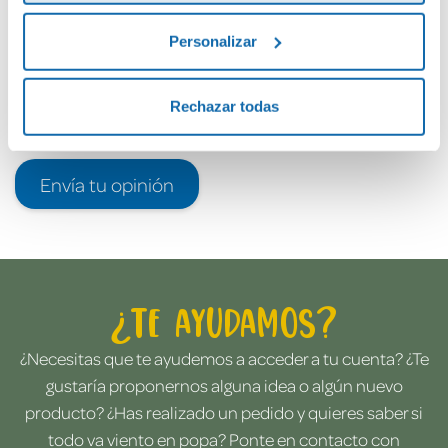
Personalizar
Rechazar todas
Envía tu opinión
¿Te ayudamos?
¿Necesitas que te ayudemos a acceder a tu cuenta? ¿Te
gustaría proponernos alguna idea o algún nuevo
producto? ¿Has realizado un pedido y quieres saber si
todo va viento en popa? Ponte en contacto con