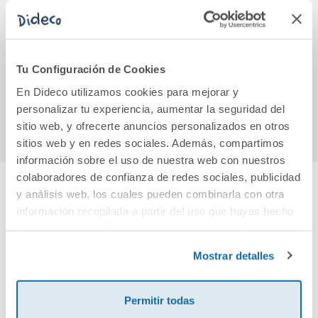
Guardiana
Mi único plan es
Biolo
quererte
3
L
Tu Configuración de Cookies
25,00€
21,90€
En Dideco utilizamos cookies para mejorar y
Comprar
Comprar
personalizar tu experiencia, aumentar la seguridad del
sitio web, y ofrecerte anuncios personalizados en otros
sitios web y en redes sociales. Además, compartimos
información sobre el uso de nuestra web con nuestros
colaboradores de confianza de redes sociales, publicidad
y análisis web, los cuales pueden combinarla con otra
Cuéntanos tu opinión
información recopilada a partir del uso que hayas hecho
de sus servicios. Para más información consulta la
Política de Cookies
¡Sé el primero en valorar este producto!
y la
Política de Privacidad
.
Mostrar detalles
Debes iniciar sesión para poder valorarlo
Permitir todas