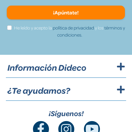
¡Apúntate!
He leído y acepto la
política de privacidad
y los
términos y
condiciones.
Información Dideco
¿Te ayudamos?
¡Síguenos!