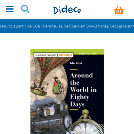
ito a partir de 60€ (Península). Recíbelo en 24/48 horas. Recogida en tiend