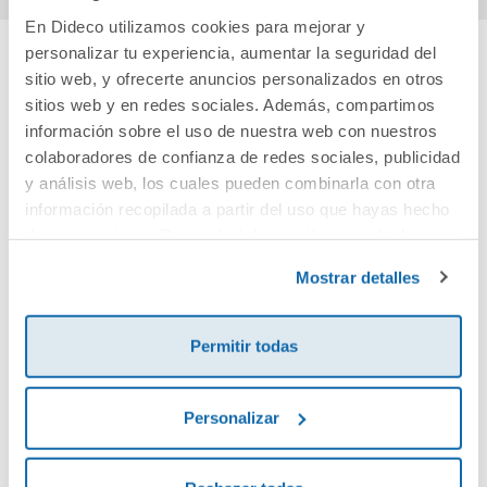
En Dideco utilizamos cookies para mejorar y
personalizar tu experiencia, aumentar la seguridad del
sitio web, y ofrecerte anuncios personalizados en otros
Cuéntanos tu opinión
sitios web y en redes sociales. Además, compartimos
información sobre el uso de nuestra web con nuestros
¡Sé el primero en valorar este producto!
colaboradores de confianza de redes sociales, publicidad
y análisis web, los cuales pueden combinarla con otra
información recopilada a partir del uso que hayas hecho
Debes iniciar sesión para poder valorarlo
de sus servicios. Para más información consulta la
Política de Cookies
y la
Política de Privacidad
.
Mostrar detalles
Permitir todas
Personalizar
Envía tu opinión