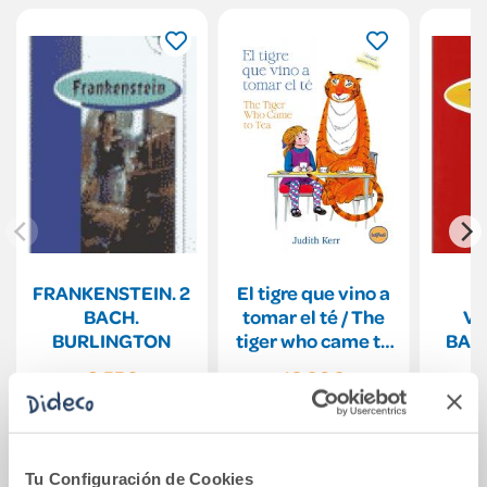
FRANKENSTEIN. 2
El tigre que vino a
G
BACH.
tomar el té / The
VI
BURLINGTON
tiger who came to
BAC
tea
8,55€
16,90€
Comprar
Comprar
Tu Configuración de Cookies