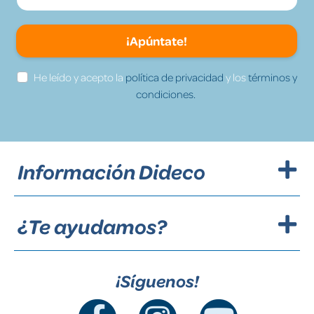
¡Apúntate!
He leído y acepto la
política de privacidad
y los
términos y
condiciones.
Información Dideco
¿Te ayudamos?
¡Síguenos!