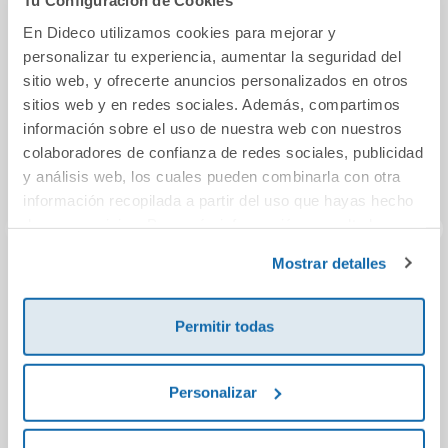
Tu Configuración de Cookies
En Dideco utilizamos cookies para mejorar y
personalizar tu experiencia, aumentar la seguridad del
sitio web, y ofrecerte anuncios personalizados en otros
sitios web y en redes sociales. Además, compartimos
información sobre el uso de nuestra web con nuestros
colaboradores de confianza de redes sociales, publicidad
y análisis web, los cuales pueden combinarla con otra
información recopilada a partir del uso que hayas hecho
de sus servicios. Para más información consulta la
Política de Cookies
y la
Política de Privacidad
.
Mostrar detalles
Sentit numèric 2.
+ QUE NUMEROS
El sac
Capicua 4 anys
CUADERNO 8
Me
Permitir todas
7,50€
10,20€
Personalizar
Comprar
Comprar