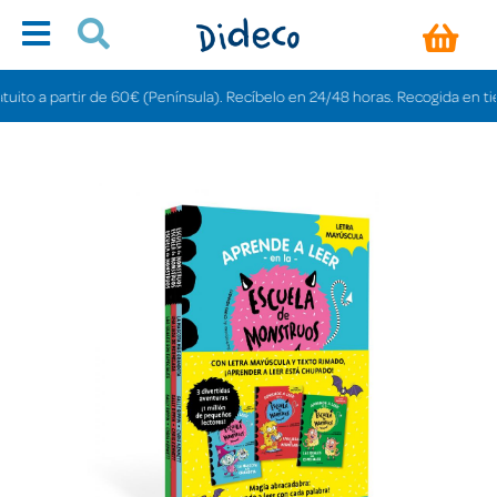
o a partir de 60€ (Península). Recíbelo en 24/48 horas. Recogida en tiendas 