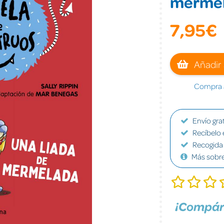
merme
7,95€
Añadir 
Compra a
Envío grat
Recíbelo 
Recogida 
Más sobr
¡Compár