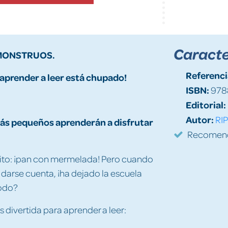
Caracte
 MONSTRUOS.
Referenci
¡aprender a leer está chupado!
ISBN:
978
Editorial:
Autor:
RIP
s más pequeños aprenderán a disfrutar
Recomenda
rito: ¡pan con mermelada! Pero cuando
n darse cuenta, ¡ha dejado la escuela
todo?
s divertida para aprender a leer: