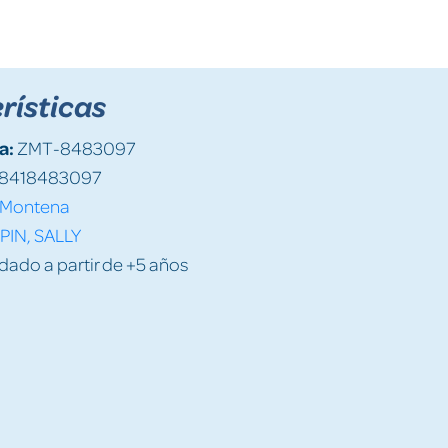
rísticas
a:
ZMT-8483097
8418483097
Montena
PIN, SALLY
do a partir de +5 años