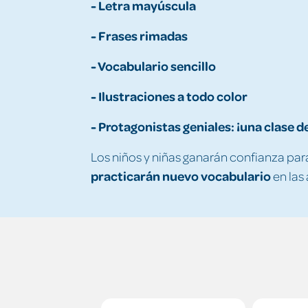
- Letra mayúscula
- Frases rimadas
- Vocabulario sencillo
- Ilustraciones a todo color
- Protagonistas geniales: ¡una clase 
Los niños y niñas ganarán confianza pa
practicarán nuevo vocabulario
en las