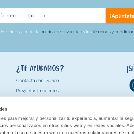
¡Apúntate
He leído y acepto la
política de privacidad
y los
términos y condicion
¿Te ayudamos?
¡S
Contacta con Dideco
Preguntas frecuentes
Formas de pago
kies
Gastos y condiciones de envío
es para mejorar y personalizar tu experiencia, aumentar la segu
Devoluciones
ncios personalizados en otros sitios web y en redes sociales. A
obre el uso de nuestra web con nuestros colaboradores de con