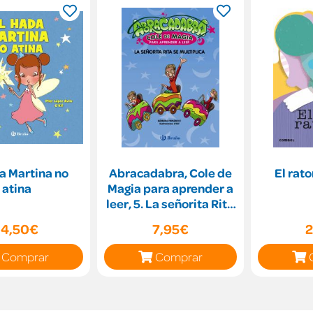
a Martina no
Abracadabra, Cole de
El rat
atina
Magia para aprender a
leer, 5. La señorita Rita
se multipli
14,50€
7,95€
2
Comprar
Comprar