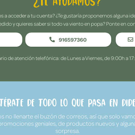
¿Te ayudamos?
 a acceder a tu cuenta? ¿Te gustaría proponernos alguna i
edido y quieres saber si todo va viento en popa? Ponte en co
916597360
rio de atención telefónica: de Lunes a Viernes, de 9:00h a 17
ntérate de todo lo que pasa en Dide
no llenarte el buzón de correos, así que solo vamo
promociones geniales, de productos nuevos y algun
sorpresa.