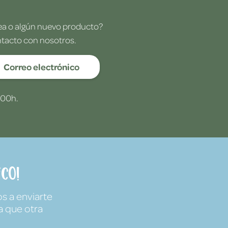
dea o algún nuevo producto?
ntacto con nosotros.
Correo electrónico
:00h.
co!
s a enviarte
a que otra