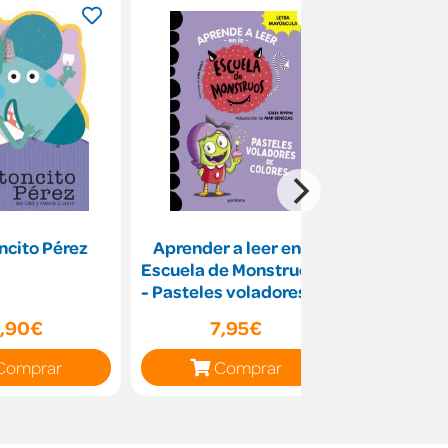
oncito Pérez
Aprender a leer en la
El pa
Escuela de Monstruos 5
- Pasteles voladores de
colores
,90€
7,95€
7
Comprar
Comprar
C