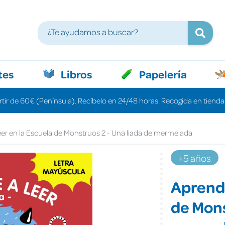
tes
Libros
Papelería
rtir de 60€ (Península). Recíbelo en 24/48 horas. Recogida en tiendas
eer en la Escuela de Monstruos 2 - Una liada de mermelada
+5 años
Aprende
de Mons