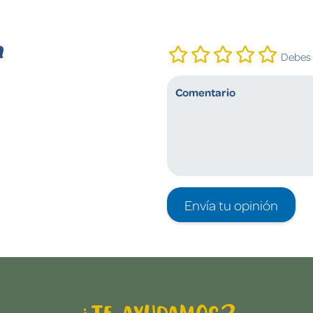
n
Debes i
Envía tu opinión