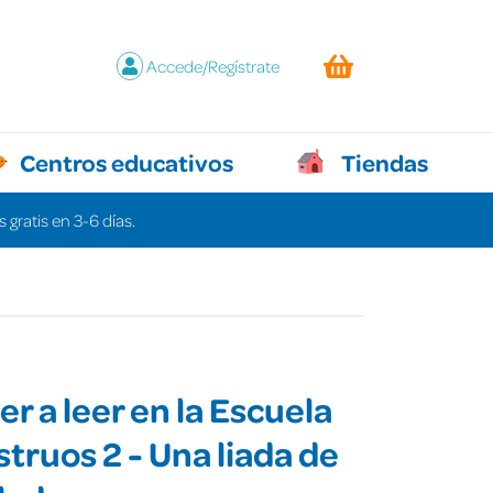
Accede/Regístrate
Centros educativos
Tiendas
 gratis en 3-6 días.
r a leer en la Escuela
truos 2 - Una liada de