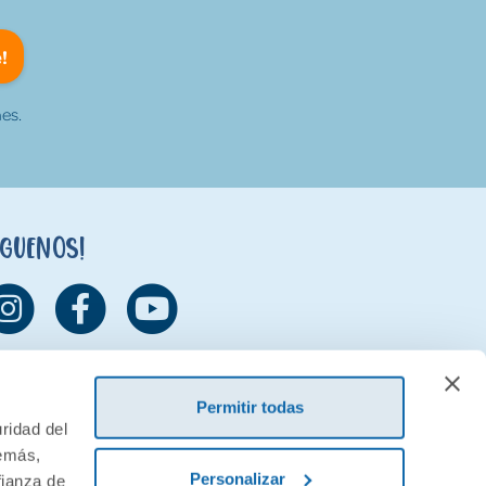
!
es.
íguenos!
Permitir todas
ridad del
demás,
Personalizar
fianza de