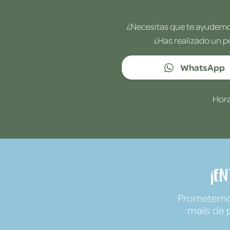
¿Necesitas que te ayudemos
¿Has realizado un p
WhatsApp
Hora
¡E
Prometemos 
mails de 