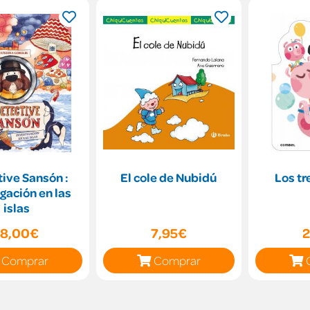
ive Sansón :
El cole de Nubidú
Los tr
igación en las
islas
18,00€
7,95€
2
Comprar
Comprar