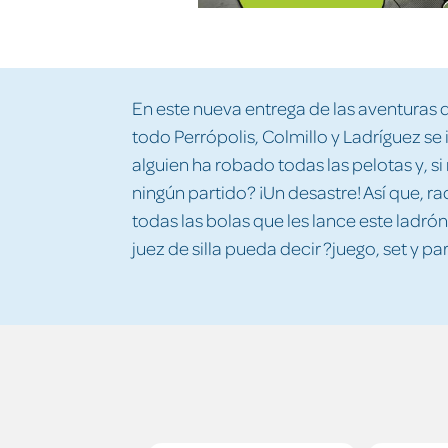
En este nueva entrega de las aventuras 
todo Perrópolis, Colmillo y Ladríguez se i
alguien ha robado todas las pelotas y, s
ningún partido? ¡Un desastre! Así que, 
todas las bolas que les lance este ladrón
juez de silla pueda decir ?juego, set y pa