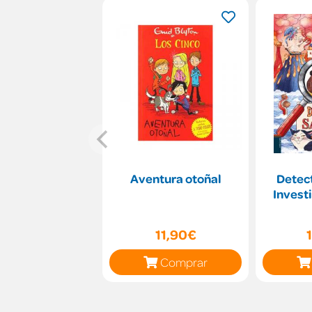
Aventura otoñal
Detect
Invest
11,90€
Comprar