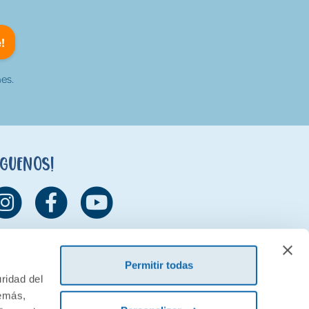
!
es.
íguenos!
Permitir todas
ridad del
demás,