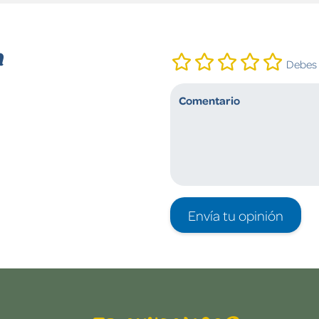
n
Debes i
Envía tu opinión