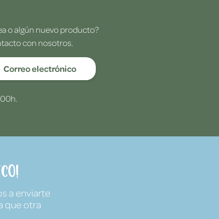
dea o algún nuevo producto?
ntacto con nosotros.
Correo electrónico
:00h.
co!
s a enviarte
a que otra