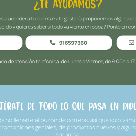
¿Te ayudamos?
 a acceder a tu cuenta? ¿Te gustaría proponernos alguna i
edido y quieres saber si todo va viento en popa? Ponte en co
916597360
rio de atención telefónica: de Lunes a Viernes, de 9:00h a 17
ntérate de todo lo que pasa en Dide
no llenarte el buzón de correos, así que solo vamo
promociones geniales, de productos nuevos y algun
sorpresa.