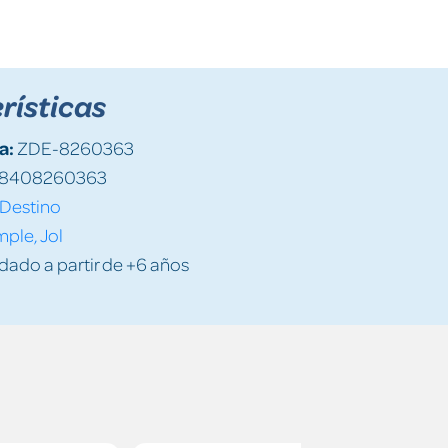
rísticas
a:
ZDE-8260363
8408260363
Destino
ple, Jol
do a partir de +6 años