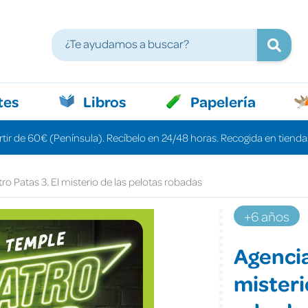
tes
Libros
Papelería
rtir de 60€ (Península). Recíbelo en 24/48 horas. Recogida en tiendas
o Patas 3. El misterio de las pelotas robadas
+6 años
Agencia
misteri