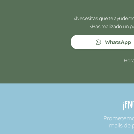
¿Necesitas que te ayudemos
¿Has realizado un p
WhatsApp
Hora
¡E
Prometemos 
mails de 