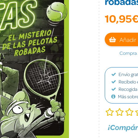
robada
10,95
Añadir 
Compra a
Envío grat
Recíbelo 
Recogida 
Más sobr
¡Compár