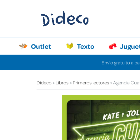
Outlet
Texto
Jugue
Envío gratuito a pa
Dideco
Libros
Primeros lectores
Agencia Cuatr