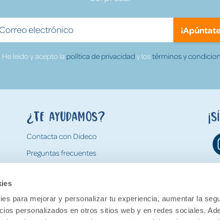
¡Apúntate
He leído y acepto la
política de privacidad
y los
términos y condicion
¿Te ayudamos?
¡S
Contacta con Dideco
Preguntas frecuentes
Formas de pago
kies
Gastos y condiciones de envío
es para mejorar y personalizar tu experiencia, aumentar la segu
Devoluciones
ncios personalizados en otros sitios web y en redes sociales. A