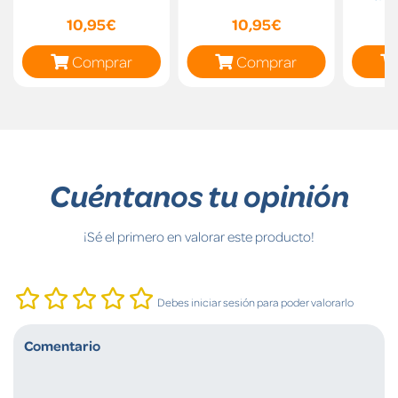
Ro
10,95€
10,95€
Comprar
Comprar
Cuéntanos tu opinión
¡Sé el primero en valorar este producto!
Debes iniciar sesión para poder valorarlo