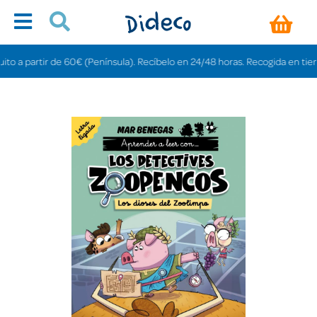
 partir de 60€ (Península). Recíbelo en 24/48 horas. Recogida en tiendas gr