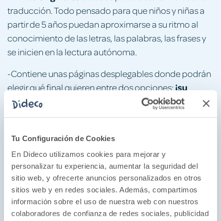
traducción. Todo pensado para que niños y niñas a
partir de 5 años puedan aproximarse a su ritmo al
conocimiento de las letras, las palabras, las frases y
se inicien en la lectura autónoma.
-Contiene unas páginas desplegables donde podrán
¡su
elegir qué final quieren entre dos opciones:
primer ELIGE TU PROPIA AVENTURA!
-Unos protagonistas muy originales:
un
murciélago, una hiena y un cerdo, tres animales muy
Tu Configuración de Cookies
poco habituales en los libros infantiles, pero que
En Dideco utilizamos cookies para mejorar y
harán que niños y niñas se partan de risa con su
personalizar tu experiencia, aumentar la seguridad del
humor alocado y surrealista.
sitio web, y ofrecerte anuncios personalizados en otros
sitios web y en redes sociales. Además, compartimos
divertidas actividades
-Incluye
relacionadas con
información sobre el uso de nuestra web con nuestros
las letras, las palabras y la aventura que acaban de
colaboradores de confianza de redes sociales, publicidad