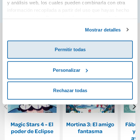
y análisis web, los cuales pueden combinarla con otra
leer.
información recopilada a partir del uso que hayas hecho
de sus servicios. Para más información consulta la
Política de Cookies
y la
Política de Privacidad
.
También podría gustarte...
Mostrar detalles
Permitir todas
Personalizar
Rechazar todas
Magic Stars 4 - El
Mortina 3: El amigo
Fábul
poder de Eclipse
fantasma
y m
ave