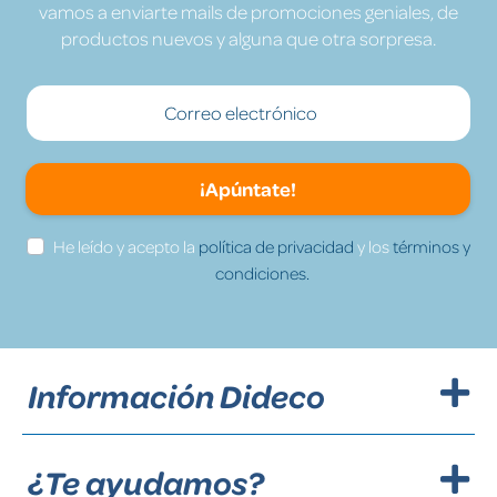
vamos a enviarte mails de promociones geniales, de
productos nuevos y alguna que otra sorpresa.
¡Apúntate!
He leído y acepto la
política de privacidad
y los
términos y
condiciones.
Información Dideco
¿Te ayudamos?