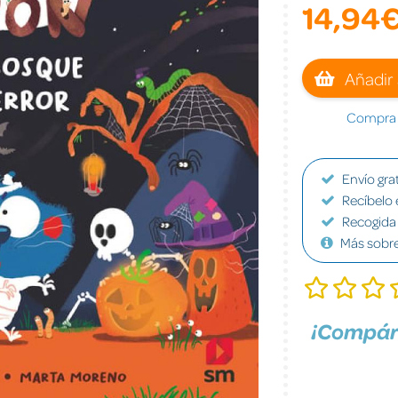
14,94
Añadir 
Compra a
Envío grat
Recíbelo 
Recogida 
Más sobr
¡Compár