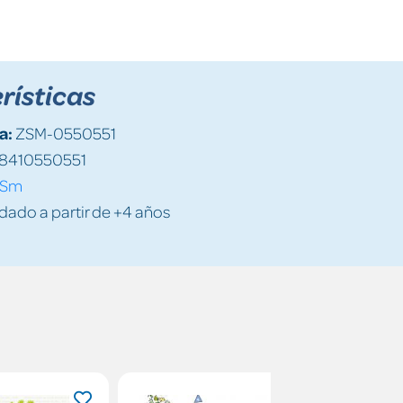
rísticas
a:
ZSM-0550551
8410550551
Sm
do a partir de +4 años