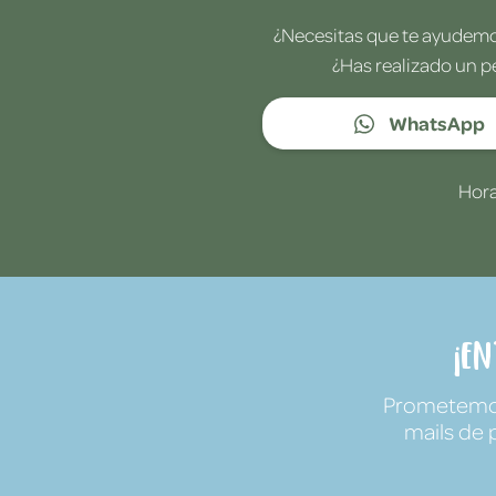
¿Necesitas que te ayudemos
¿Has realizado un p
WhatsApp
Hora
¡E
Prometemos 
mails de 