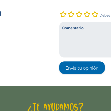
n
Debes i
Envía tu opinión
¿Te ayudamos?