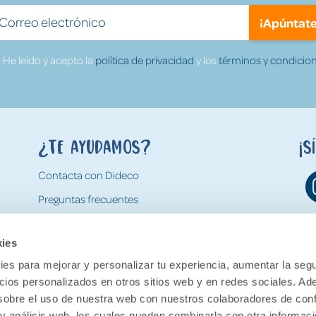
¡Apúntate
He leído y acepto la
política de privacidad
y los
términos y condicion
¿Te ayudamos?
¡S
Contacta con Dideco
Preguntas frecuentes
Formas de pago
kies
Gastos y condiciones de envío
es para mejorar y personalizar tu experiencia, aumentar la segu
Devoluciones
ncios personalizados en otros sitios web y en redes sociales. A
obre el uso de nuestra web con nuestros colaboradores de con
 y análisis web, los cuales pueden combinarla con otra informac