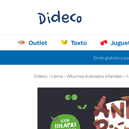
Outlet
Texto
Jugue
Envío gratuito a pa
Dideco
Libros
Álbumes ilustrados infantiles
A