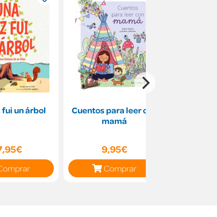
 fui un árbol
Cuentos para leer con
El maravil
mamá
Nils Ho
través 
7,95€
9,95€
31
Comprar
Comprar
C