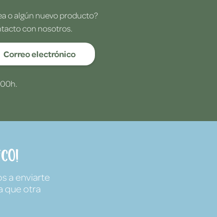
dea o algún nuevo producto?
ntacto con nosotros.
Correo electrónico
:00h.
co!
s a enviarte
a que otra