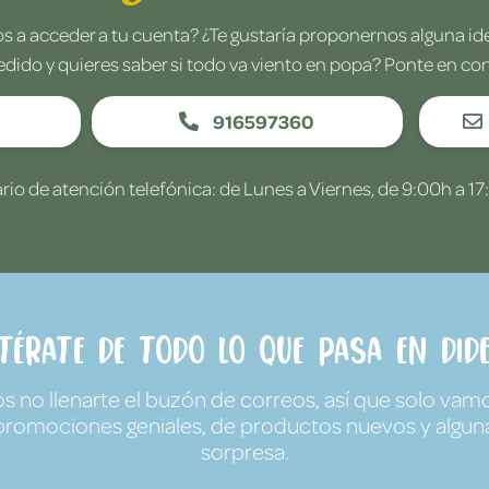
 a acceder a tu cuenta? ¿Te gustaría proponernos alguna i
edido y quieres saber si todo va viento en popa? Ponte en co
916597360
rio de atención telefónica: de Lunes a Viernes, de 9:00h a 17
ntérate de todo lo que pasa en Dide
no llenarte el buzón de correos, así que solo vamo
promociones geniales, de productos nuevos y algun
sorpresa.