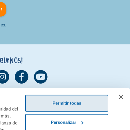
!
es.
íguenos!
Permitir todas
ridad del
demás,
Personalizar
fianza de
ión