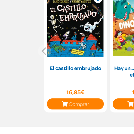
El castillo embrujado
Hay un..
e
16,95€
Comprar