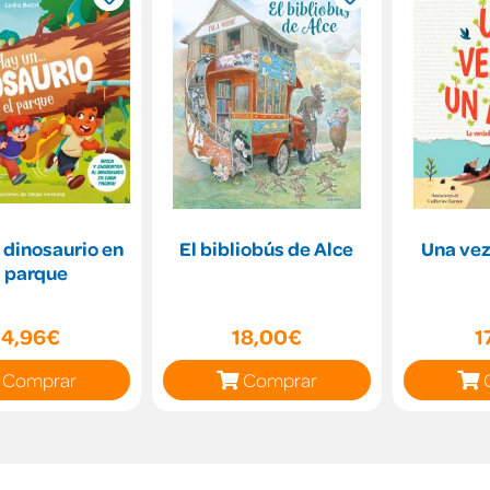
. dinosaurio en
El bibliobús de Alce
Una vez
l parque
14,96€
18,00€
1
Comprar
Comprar