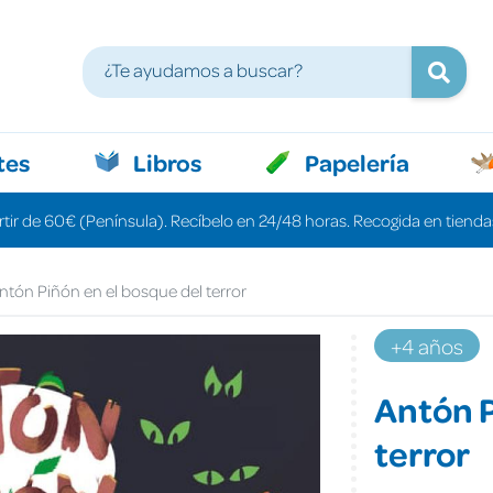
tes
Libros
Papelería
rtir de 60€ (Península). Recíbelo en 24/48 horas. Recogida en tiendas
ntón Piñón en el bosque del terror
+4 años
Antón P
terror