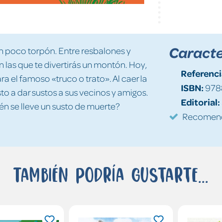
Caracte
n poco torpón. Entre resbalones y
 las que te divertirás un montón. Hoy,
Referenci
a el famoso «truco o trato». Al caer la
ISBN:
978
o a dar sustos a sus vecinos y amigos.
Editorial:
uién se lleve un susto de muerte?
Recomenda
También podría gustarte...