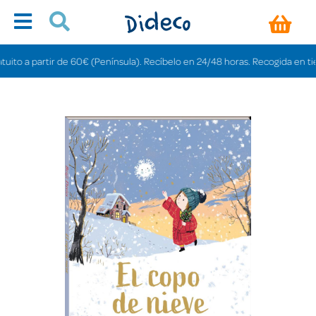
o a partir de 60€ (Península). Recíbelo en 24/48 horas. Recogida en tiendas 