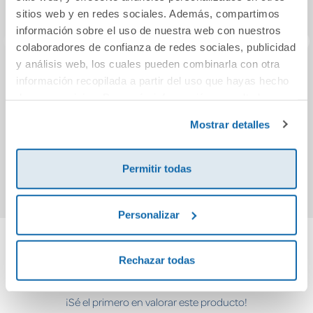
sitios web y en redes sociales. Además, compartimos
información sobre el uso de nuestra web con nuestros
colaboradores de confianza de redes sociales, publicidad
y análisis web, los cuales pueden combinarla con otra
La bruja Pelusa 1:
Caperuza
Mi pr
información recopilada a partir del uso que hayas hecho
Pelusa, una bruja
de E
de sus servicios. Para más información consulta la
muy muy
Política de Cookies
y la
Política de Privacidad
.
Mostrar detalles
pequeñita
12,95€
17,95€
Comprar
Comprar
Permitir todas
Personalizar
Cuéntanos tu opinión
Rechazar todas
¡Sé el primero en valorar este producto!