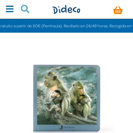
ito a partir de 60€ (Península). Recíbelo en 24/48 horas. Recogida en tienda