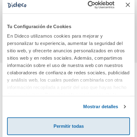
Inventario
Aves
Pipa 
ilustrado de flores
A
18,00€
3,95€
Tu Configuración de Cookies
En Dideco utilizamos cookies para mejorar y
Comprar
Comprar
personalizar tu experiencia, aumentar la seguridad del
sitio web, y ofrecerte anuncios personalizados en otros
sitios web y en redes sociales. Además, compartimos
información sobre el uso de nuestra web con nuestros
colaboradores de confianza de redes sociales, publicidad
y análisis web, los cuales pueden combinarla con otra
Cuéntanos tu opinión
información recopilada a partir del uso que hayas hecho
de sus servicios. Para más información consulta la
¡Sé el primero en valorar este producto!
Política de Cookies
y la
Política de Privacidad
.
Mostrar detalles
Debes iniciar sesión para poder valorarlo
Permitir todas