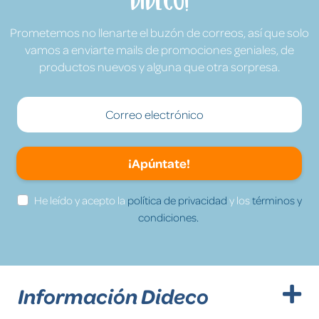
Dideco!
Prometemos no llenarte el buzón de correos, así que solo
vamos a enviarte mails de promociones geniales, de
productos nuevos y alguna que otra sorpresa.
¡Apúntate!
He leído y acepto la
política de privacidad
y los
términos y
condiciones.
Información Dideco