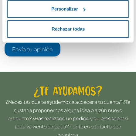
Personalizar
Rechazar todas
Envía tu opinión
¿Te ayudamos?
¿Necesitas que te ayudemos a acceder a tu cuenta? ¿Te
gustaría proponernos alguna idea o algún nuevo
producto? ¿Has realizado un pedido y quieres saber si
todo va viento en popa? Ponte en contacto con
nosotros.