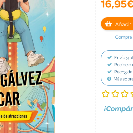
16,95
Añadir 
Compra a
Envío grat
Recíbelo 
Recogida 
Más sobr
¡Compár