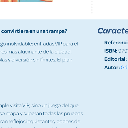
Caracte
e convirtiera en una trampa?
Referenci
o inolvidable: entradas VIP para el
ISBN:
979
nes más alucinante de la ciudad.
Editorial:
 y diversión sin límites. El plan
Autor:
Gál
e visita VIP, sino un juego del que
ioso mapa y superan todas las pruebas
an reflejos inquietantes, coches de