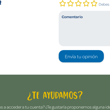
n
Debes i
Envía tu opinión
¿Te ayudamos?
 a acceder a tu cuenta? ¿Te gustaría proponernos alguna i