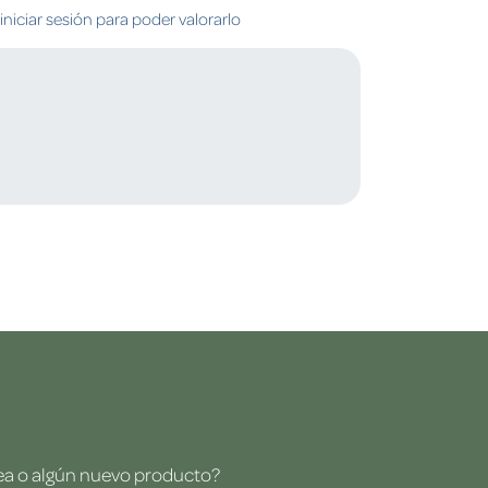
niciar sesión para poder valorarlo
dea o algún nuevo producto?