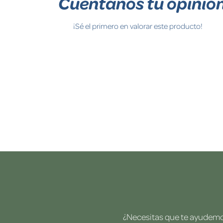
Cuéntanos tu opinió
¡Sé el primero en valorar este producto!
¿Necesitas que te ayudemos