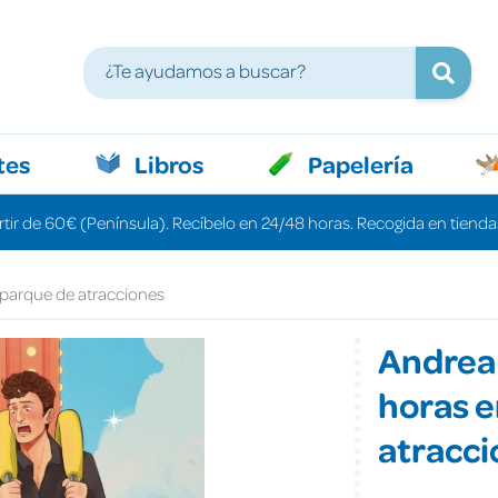
tes
Libros
Papelería
rtir de 60€ (Península). Recíbelo en 24/48 horas. Recogida en tiendas
 parque de atracciones
Andrea 
horas e
atracc