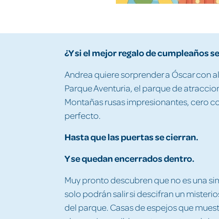
¿Y si el mejor regalo de cumpleaños s
Andrea quiere sorprender a Óscar con alg
Parque Aventuria, el parque de atraccio
Montañas rusas impresionantes, cero colas
perfecto.
Hasta que las puertas se cierran.
Y se quedan encerrados dentro.
Muy pronto descubren que no es una simpl
solo podrán salir si descifran un mister
del parque. Casas de espejos que muestr