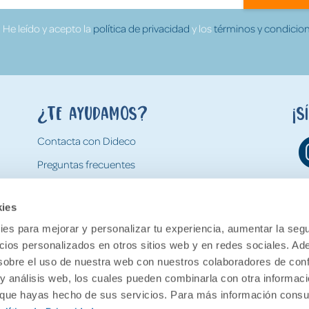
He leído y acepto la
política de privacidad
y los
términos y condicion
¿Te ayudamos?
¡S
Contacta con Dideco
Preguntas frecuentes
Formas de pago
kies
Gastos y condiciones de envío
es para mejorar y personalizar tu experiencia, aumentar la segu
Devoluciones
ncios personalizados en otros sitios web y en redes sociales. A
obre el uso de nuestra web con nuestros colaboradores de con
 y análisis web, los cuales pueden combinarla con otra informac
o que hayas hecho de sus servicios. Para más información consul