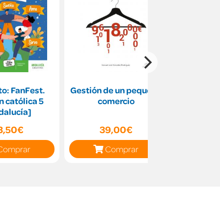
o: FanFest.
Gestión de un pequeño
Proyecto
n católica 5
comercio
Música 
dalucía]
3,50€
39,00€
41
Comprar
Comprar
C