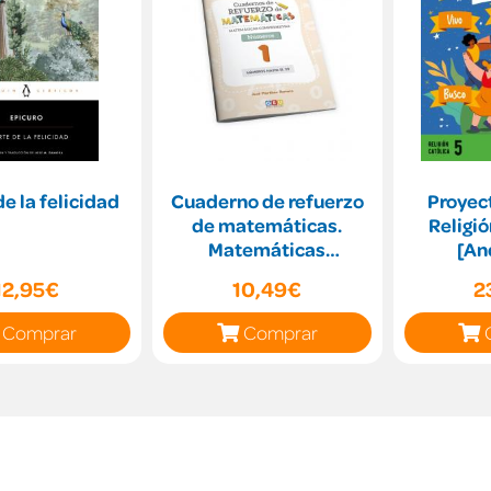
de la felicidad
Cuaderno de refuerzo
Proyect
de matemáticas.
Religió
Matemáticas
[An
comprensivas.
12,95€
10,49€
2
Números 1
Comprar
Comprar