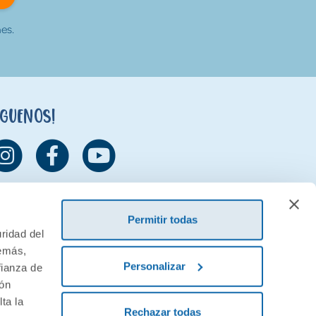
es.
íguenos!
Permitir todas
ridad del
demás,
Personalizar
fianza de
ión
ta la
Rechazar todas