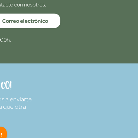
ntacto con nosotros.
Correo electrónico
:00h.
co!
s a enviarte
a que otra
!