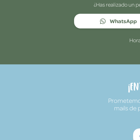
¿Has realizado un p
WhatsApp
Hora
¡E
Prometemos 
mails de 