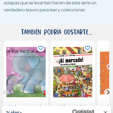
solapas que se levantan hacen de esta serie un
verdadero tesoro para leer y coleccionar.
También podría gustarte...
Un beso antes de
¡Al mercado!
Al
dormir