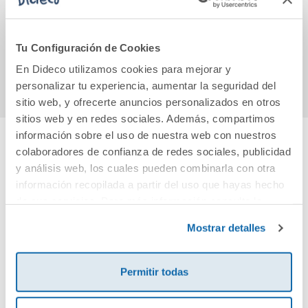
9,95€
16,00€
Tu Configuración de Cookies
Comprar
Comprar
En Dideco utilizamos cookies para mejorar y
personalizar tu experiencia, aumentar la seguridad del
sitio web, y ofrecerte anuncios personalizados en otros
sitios web y en redes sociales. Además, compartimos
información sobre el uso de nuestra web con nuestros
colaboradores de confianza de redes sociales, publicidad
Cuéntanos tu opinión
y análisis web, los cuales pueden combinarla con otra
información recopilada a partir del uso que hayas hecho
¡Sé el primero en valorar este producto!
de sus servicios. Para más información consulta la
Política de Cookies
y la
Política de Privacidad
.
Mostrar detalles
Debes iniciar sesión para poder valorarlo
Permitir todas