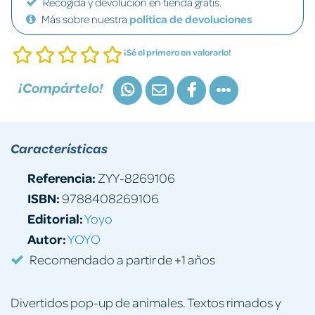
Recogida y devolución en tienda gratis.
Más sobre nuestra
política de devoluciones
¡Sé el primero en valorarlo!
¡Compártelo!
Características
Referencia:
ZYY-8269106
ISBN:
9788408269106
Editorial:
Yoyo
Autor:
YOYO
Recomendado a partir de +1 años
Divertidos pop-up de animales. Textos rimados y