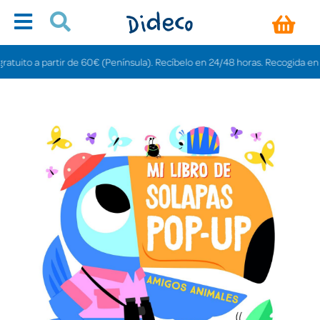
ito a partir de 60€ (Península). Recíbelo en 24/48 horas. Recogida en tiend