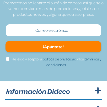
Prometemos no llenarte el buzón de correos, así que solo
vamos a enviarte mails de promociones geniales, de
productos nuevos y alguna que otra sorpresa.
¡Apúntate!
He leído y acepto la
política de privacidad
y los
términos y
condiciones.
Información Dideco