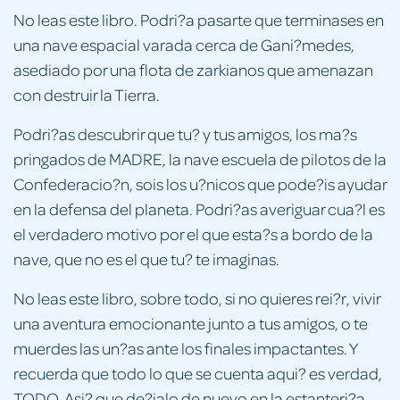
No leas este libro. Podri?a pasarte que terminases en
una nave espacial varada cerca de Gani?medes,
asediado por una flota de zarkianos que amenazan
con destruir la Tierra.
Podri?as descubrir que tu? y tus amigos, los ma?s
pringados de MADRE, la nave escuela de pilotos de la
Confederacio?n, sois los u?nicos que pode?is ayudar
en la defensa del planeta. Podri?as averiguar cua?l es
el verdadero motivo por el que esta?s a bordo de la
nave, que no es el que tu? te imaginas.
No leas este libro, sobre todo, si no quieres rei?r, vivir
una aventura emocionante junto a tus amigos, o te
muerdes las un?as ante los finales impactantes. Y
recuerda que todo lo que se cuenta aqui? es verdad,
TODO. Asi? que de?jalo de nuevo en la estanteri?a,