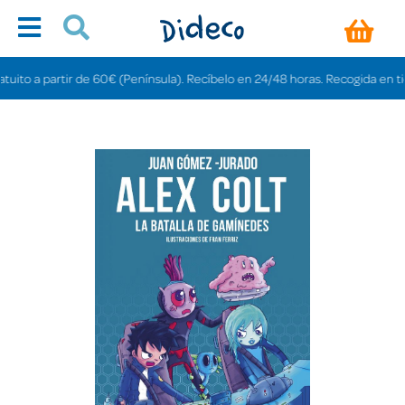
o a partir de 60€ (Península). Recíbelo en 24/48 horas. Recogida en tiendas