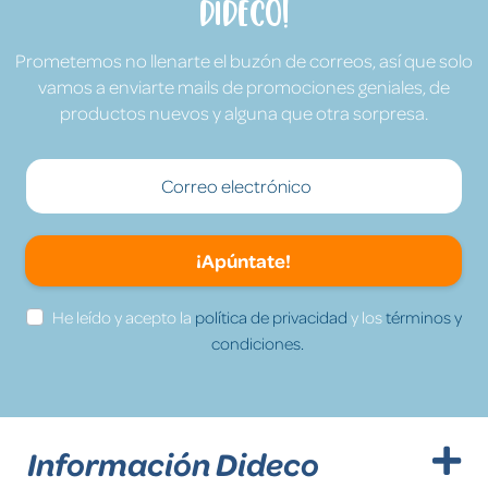
Dideco!
Prometemos no llenarte el buzón de correos, así que solo
vamos a enviarte mails de promociones geniales, de
productos nuevos y alguna que otra sorpresa.
¡Apúntate!
He leído y acepto la
política de privacidad
y los
términos y
condiciones.
Información Dideco