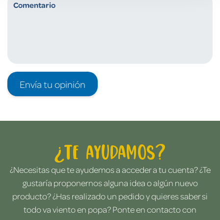
Envía tu opinión
¿Te ayudamos?
¿Necesitas que te ayudemos a acceder a tu cuenta? ¿Te
gustaría proponernos alguna idea o algún nuevo
producto? ¿Has realizado un pedido y quieres saber si
todo va viento en popa? Ponte en contacto con