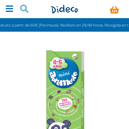
to a partir de 60€ (Península). Recíbelo en 24/48 horas. Recogida en tienda