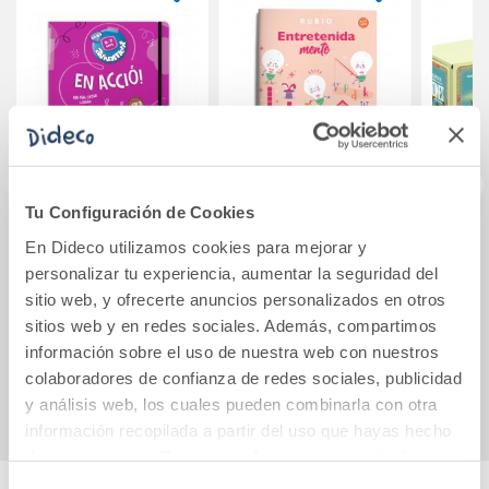
Tu Configuración de Cookies
Edición catalán:
EntretenidaMENT
Mi ca
En Dideco utilizamos cookies para mejorar y
Avivament En
E. Pasatiempos
d
personalizar tu experiencia, aumentar la seguridad del
acció! 6-7 anys
para divertirse y
sitio web, y ofrecerte anuncios personalizados en otros
estimular las
sitios web y en redes sociales. Además, compartimos
11,90€
5,90€
neuronas (4-5 años
información sobre el uso de nuestra web con nuestros
Comprar
Comprar
colaboradores de confianza de redes sociales, publicidad
y análisis web, los cuales pueden combinarla con otra
información recopilada a partir del uso que hayas hecho
de sus servicios. Para más información consulta la
Política de Cookies
y la
Política de Privacidad
.