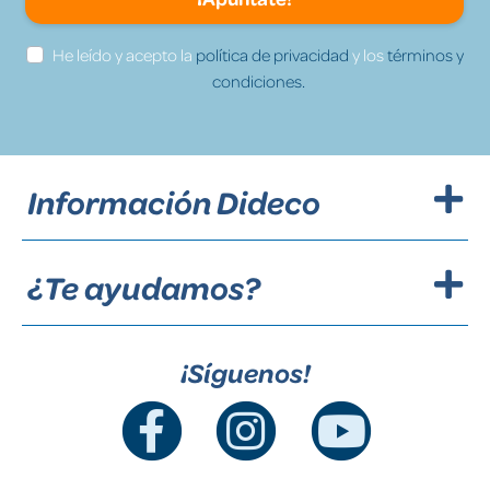
He leído y acepto la
política de privacidad
y los
términos y
condiciones.
Información Dideco
¿Te ayudamos?
¡Síguenos!