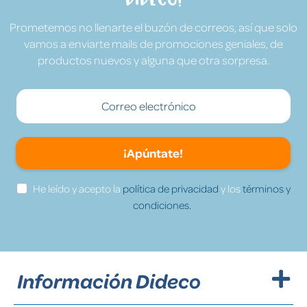
Prometemos no llenarte el buzón de correos, así que solo
vamos a enviarte mails de promociones geniales, de
productos nuevos y alguna que otra sorpresa.
¡Apúntate!
He leído y acepto la
política de privacidad
y los
términos y
condiciones.
Información Dideco