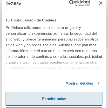
Un montón de
Pack Un cuento
El d
besos
para cada letra
perdió
mayúscula
12,99€
22,95€
Tu Configuración de Cookies
En Dideco utilizamos cookies para mejorar y
Comprar
Comprar
personalizar tu experiencia, aumentar la seguridad del
sitio web, y ofrecerte anuncios personalizados en otros
sitios web y en redes sociales. Además, compartimos
información sobre el uso de nuestra web con nuestros
colaboradores de confianza de redes sociales, publicidad
y análisis web, los cuales pueden combinarla con otra
Cuéntanos tu opinión
información recopilada a partir del uso que hayas hecho
de sus servicios. Para más información consulta la
¡Sé el primero en valorar este producto!
Política de Cookies
y la
Política de Privacidad
.
Mostrar detalles
Debes iniciar sesión para poder valorarlo
Permitir todas