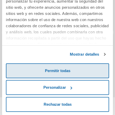
personalizar tu experiencia, aumentar la seguridad del
sitio web, y ofrecerte anuncios personalizados en otros
sitios web y en redes sociales. Además, compartimos
información sobre el uso de nuestra web con nuestros
colaboradores de confianza de redes sociales, publicidad
y análisis web, los cuales pueden combinarla con otra
información recopilada a partir del uso que hayas hecho
de sus servicios. Para más información consulta la
Barreras del
Manu, detective
Min
Política de Cookies
y la
Política de Privacidad
.
corazón 3 (BL)
¡L
Mostrar detalles
9,95€
10,50€
Permitir todas
Comprar
Comprar
Personalizar
Rechazar todas