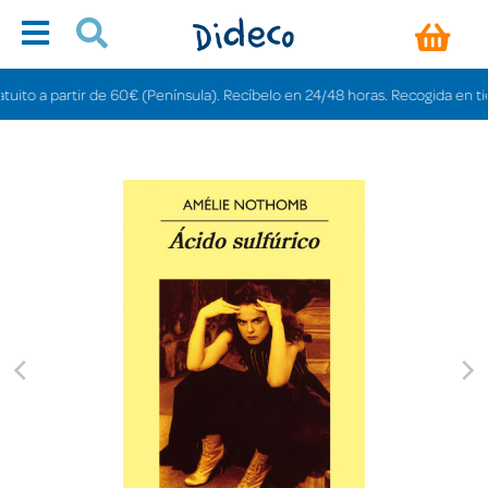
o a partir de 60€ (Península). Recíbelo en 24/48 horas. Recogida en tiendas