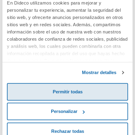
En Dideco utilizamos cookies para mejorar y
personalizar tu experiencia, aumentar la seguridad del
Cuéntanos tu opinión
sitio web, y ofrecerte anuncios personalizados en otros
sitios web y en redes sociales. Además, compartimos
información sobre el uso de nuestra web con nuestros
¡Sé el primero en valorar este producto!
colaboradores de confianza de redes sociales, publicidad
y análisis web, los cuales pueden combinarla con otra
información recopilada a partir del uso que hayas hecho
Debes iniciar sesión para poder valorarlo
de sus servicios. Para más información consulta la
Política de Cookies
y la
Política de Privacidad
.
Mostrar detalles
Permitir todas
Personalizar
Envía tu opinión
Rechazar todas