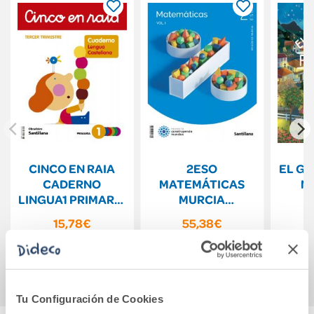
CINCO EN RAIA
2ESO
EL GR
CADERNO
MATEMÁTICAS
N
LINGUA1 PRIMARIA
MURCIA
P
3 TRIM
CONSTRUYENDO
15,78€
55,38€
MUNDOS
Comprar
Comprar
Tu Configuración de Cookies