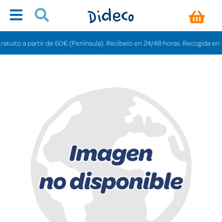
ito a partir de 60€ (Península). Recíbelo en 24/48 horas. Recogida en tiend