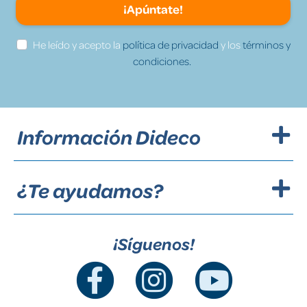
¡Apúntate!
He leído y acepto la
política de privacidad
y los
términos y
condiciones.
Información Dideco
¿Te ayudamos?
¡Síguenos!