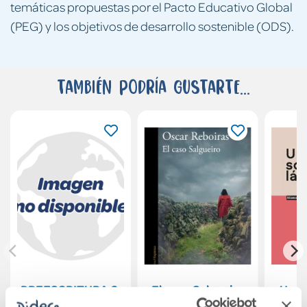
temáticas propuestas por el Pacto Educativo Global
(PEG) y los objetivos de desarrollo sostenible (ODS).
También podría gustarte...
PREESCRITURA 6.
El caso Salgueiro
Un e
LAMELA.
la