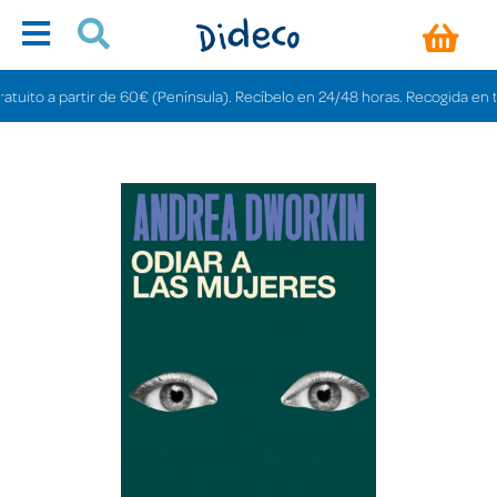
ito a partir de 60€ (Península). Recíbelo en 24/48 horas. Recogida en tienda