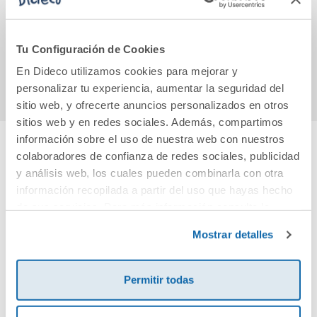
1,59€
20,90€
Tu Configuración de Cookies
Comprar
Comprar
En Dideco utilizamos cookies para mejorar y
personalizar tu experiencia, aumentar la seguridad del
sitio web, y ofrecerte anuncios personalizados en otros
sitios web y en redes sociales. Además, compartimos
información sobre el uso de nuestra web con nuestros
colaboradores de confianza de redes sociales, publicidad
Cuéntanos tu opinión
y análisis web, los cuales pueden combinarla con otra
información recopilada a partir del uso que hayas hecho
¡Sé el primero en valorar este producto!
de sus servicios. Para más información consulta la
Política de Cookies
y la
Política de Privacidad
.
Mostrar detalles
Debes iniciar sesión para poder valorarlo
Permitir todas