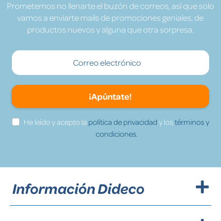
Prometemos no llenarte el buzón de correos, así que solo
vamos a enviarte mails de promociones geniales, de
productos nuevos y alguna que otra sorpresa.
¡Apúntate!
He leído y acepto la
política de privacidad
y los
términos y
condiciones.
Información Dideco