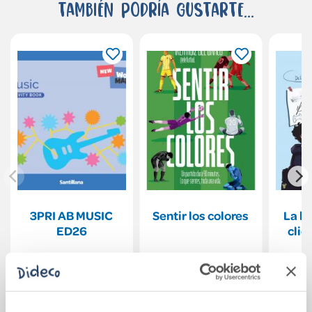
También podría gustarte...
3PRI AB MUSIC
Sentir los colores
La b
ED26
clic
21,34€
19,90€
Comprar
Comprar