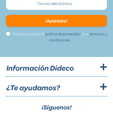
¡Apúntate!
He leído y acepto la
política de privacidad
y los
términos y
condiciones.
Información Dideco
¿Te ayudamos?
¡Síguenos!