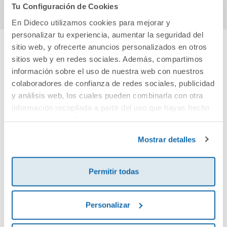
Tu Configuración de Cookies
En Dideco utilizamos cookies para mejorar y
personalizar tu experiencia, aumentar la seguridad del
sitio web, y ofrecerte anuncios personalizados en otros
sitios web y en redes sociales. Además, compartimos
Cuéntanos tu opinión
información sobre el uso de nuestra web con nuestros
colaboradores de confianza de redes sociales, publicidad
¡Sé el primero en valorar este producto!
y análisis web, los cuales pueden combinarla con otra
información recopilada a partir del uso que hayas hecho
de sus servicios. Para más información consulta la
Debes iniciar sesión para poder valorarlo
Política de Cookies
y la
Política de Privacidad
.
Mostrar detalles
Permitir todas
Personalizar