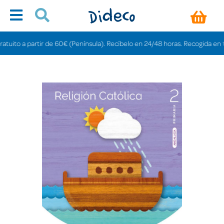
to a partir de 60€ (Península). Recíbelo en 24/48 horas. Recogida en tienda