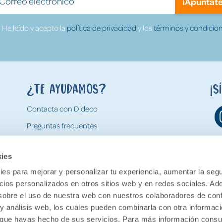
¡Apúntate
He leído y acepto la
política de privacidad
y los
términos y condicion
¿Te ayudamos?
¡S
Contacta con Dideco
Preguntas frecuentes
Formas de pago
kies
Gastos y condiciones de envío
es para mejorar y personalizar tu experiencia, aumentar la segu
Devoluciones
ncios personalizados en otros sitios web y en redes sociales. A
obre el uso de nuestra web con nuestros colaboradores de con
 y análisis web, los cuales pueden combinarla con otra informac
o que hayas hecho de sus servicios. Para más información consul