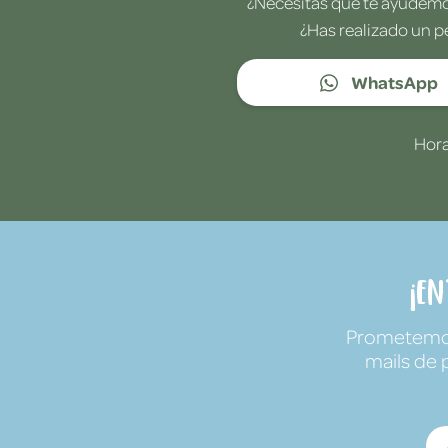
¿Necesitas que te ayudemos
¿Has realizado un p
WhatsApp
Hora
¡E
Prometemos 
mails de 