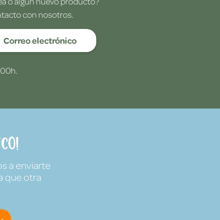
dea o algún nuevo producto?
ntacto con nosotros.
Correo electrónico
:00h.
co!
s a enviarte
a que otra