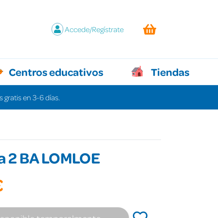
Accede/Regístrate
Centros educativos
Tiendas
 gratis en 3-6 días.
a 2 BA LOMLOE
€
isponible temporalmente