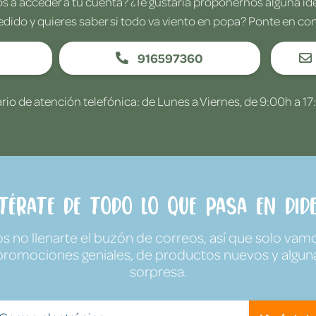
 a acceder a tu cuenta? ¿Te gustaría proponernos alguna i
edido y quieres saber si todo va viento en popa? Ponte en co
916597360
rio de atención telefónica: de Lunes a Viernes, de 9:00h a 17
ntérate de todo lo que pasa en Dide
no llenarte el buzón de correos, así que solo vamo
promociones geniales, de productos nuevos y algun
sorpresa.