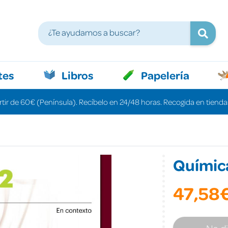
tes
Libros
Papelería
rtir de 60€ (Península). Recíbelo en 24/48 horas. Recogida en tiendas
Químic
47,58
No d