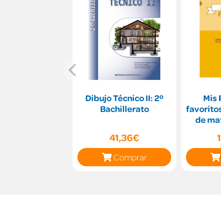
Dibujo Técnico II: 2º
Mis
Bachillerato
favorito
de ma
primar
41,36€
Comprar