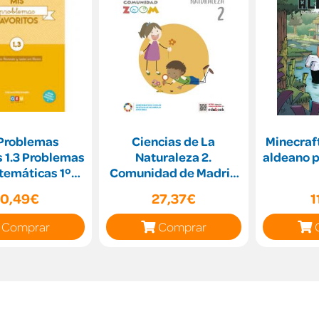
 Problemas
Ciencias de La
Minecraft
s 1.3 Problemas
Naturaleza 2.
aldeano p
temáticas 1º
Comunidad de Madrid
ia Sumas con
(Comunidad Zoom)
10,49€
27,37€
1
lleva
Comprar
Comprar