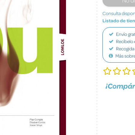
Consulta disponi
Listado de tie
Envío grat
Recíbelo 
Recogida 
Más sobr
¡Compár