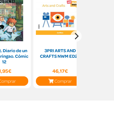
. Diario de un
3PRI ARTS AND
Internati
ringao. Cómic
CRAFTS NWM ED26
A2 s
12
1,95€
46,17€
40
Comprar
Comprar
C