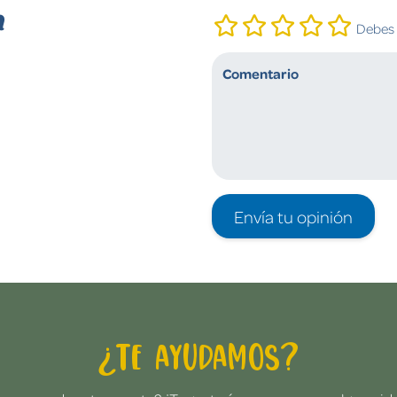
n
Debes i
Envía tu opinión
¿Te ayudamos?