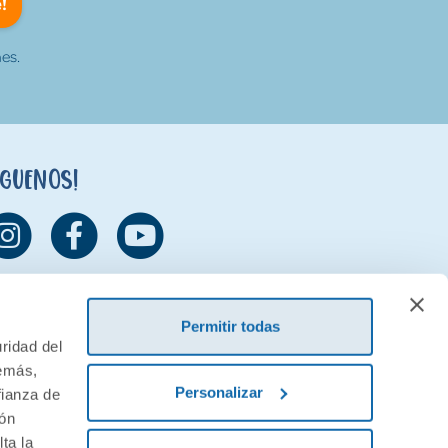
!
es.
íguenos!
Permitir todas
ridad del
demás,
Personalizar
fianza de
ión
ta la