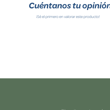
Cuéntanos tu opinió
¡Sé el primero en valorar este producto!