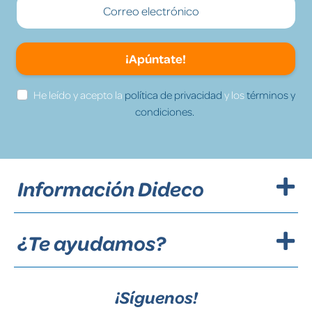
¡Apúntate!
He leído y acepto la
política de privacidad
y los
términos y
condiciones.
Información Dideco
¿Te ayudamos?
¡Síguenos!