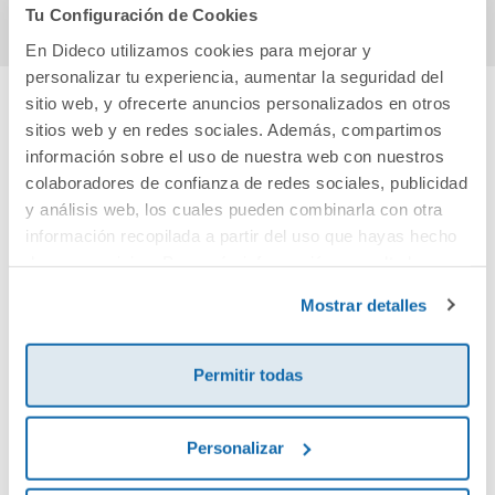
Tu Configuración de Cookies
En Dideco utilizamos cookies para mejorar y
personalizar tu experiencia, aumentar la seguridad del
sitio web, y ofrecerte anuncios personalizados en otros
sitios web y en redes sociales. Además, compartimos
Cuéntanos tu opinión
información sobre el uso de nuestra web con nuestros
colaboradores de confianza de redes sociales, publicidad
¡Sé el primero en valorar este producto!
y análisis web, los cuales pueden combinarla con otra
información recopilada a partir del uso que hayas hecho
de sus servicios. Para más información consulta la
Debes iniciar sesión para poder valorarlo
Política de Cookies
y la
Política de Privacidad
.
Mostrar detalles
Permitir todas
Personalizar