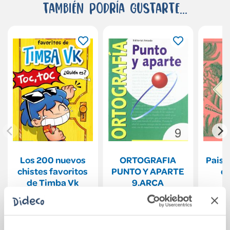
También podría gustarte...
Los 200 nuevos
ORTOGRAFIA
Paisa
chistes favoritos
PUNTO Y APARTE
de
de Timba Vk
9.ARCA
17,90€
2,00€
Comprar
Comprar