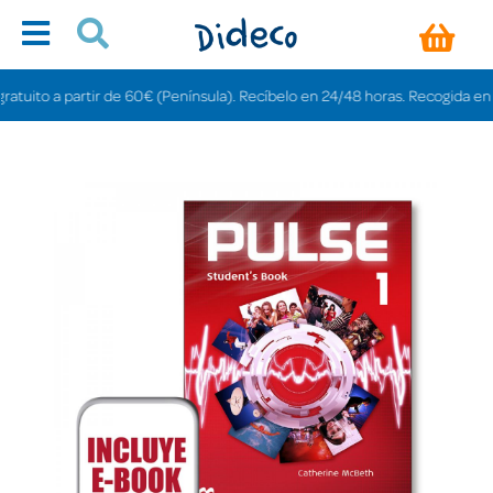
ito a partir de 60€ (Península). Recíbelo en 24/48 horas. Recogida en tiend