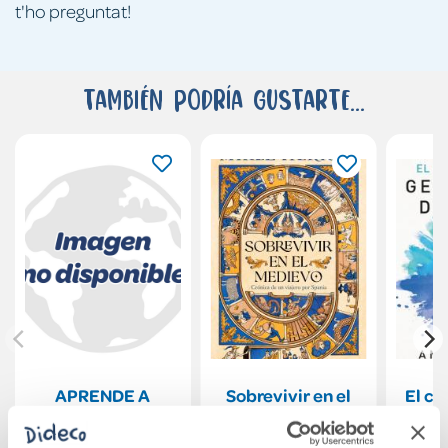
t'ho preguntat!
También podría gustarte...
APRENDE A
Sobrevivir en el
El cu
DIBUJAR
Medievo
ge
ANIMALES EN 50
d