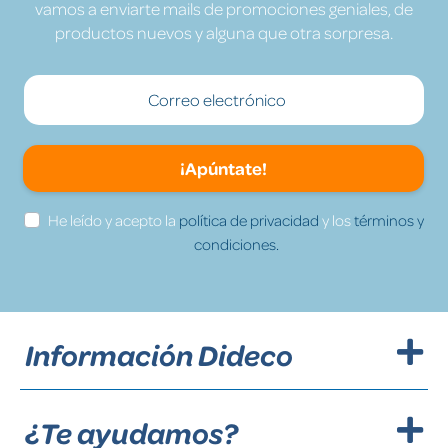
vamos a enviarte mails de promociones geniales, de
productos nuevos y alguna que otra sorpresa.
¡Apúntate!
He leído y acepto la
política de privacidad
y los
términos y
condiciones.
Información Dideco
¿Te ayudamos?