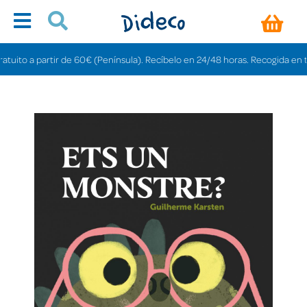
to a partir de 60€ (Península). Recíbelo en 24/48 horas. Recogida en tienda