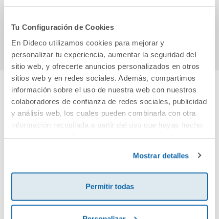
MODELOS
7,95€
19,90€
Tu Configuración de Cookies
Comprar
Comprar
En Dideco utilizamos cookies para mejorar y
personalizar tu experiencia, aumentar la seguridad del
sitio web, y ofrecerte anuncios personalizados en otros
sitios web y en redes sociales. Además, compartimos
información sobre el uso de nuestra web con nuestros
Cuéntanos tu opinión
colaboradores de confianza de redes sociales, publicidad
y análisis web, los cuales pueden combinarla con otra
información recopilada a partir del uso que hayas hecho
¡Sé el primero en valorar este producto!
de sus servicios. Para más información consulta la
Política de Cookies
y la
Política de Privacidad
.
Mostrar detalles
Debes iniciar sesión para poder valorarlo
Permitir todas
Personalizar