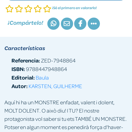
¡Sé el primero en valorarlo!
¡Compártelo!
Características
Referencia:
ZED-7948864
ISBN:
9788447948864
Editorial:
Baula
Autor:
KARSTEN, GUILHERME
Aquí hi ha un MONSTRE enfadat, valent i dolent,
MOLT DOLENT. O això diu! I TU? El nostre
protagonista vol saber si tu ets TAMBÉ UN MONSTRE.
Potser en algun moment es penedirà força d'haver-