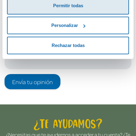
Permitir todas
Debes iniciar sesión para poder valorarlo
Personalizar
Rechazar todas
Envía tu opinión
¿Te ayudamos?
¿Necesitas que te ayudemos a acceder a tu cuenta? ¿Te