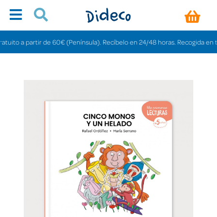
to a partir de 60€ (Península). Recíbelo en 24/48 horas. Recogida en tienda