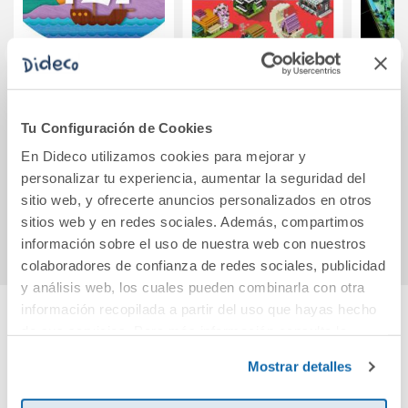
CONOCIMIENTO
Minecraft Oficial:
Re
DEL MEDIO 5
Miniconstruccione
Tu Configuración de Cookies
PRIMARIA
s alucinantes
En Dideco utilizamos cookies para mejorar y
CONSTRUYENDO
41,76€
16,90€
personalizar tu experiencia, aumentar la seguridad del
MUNDOS
sitio web, y ofrecerte anuncios personalizados en otros
Comprar
Comprar
sitios web y en redes sociales. Además, compartimos
información sobre el uso de nuestra web con nuestros
colaboradores de confianza de redes sociales, publicidad
y análisis web, los cuales pueden combinarla con otra
información recopilada a partir del uso que hayas hecho
de sus servicios. Para más información consulta la
Cuéntanos tu opinión
Política de Cookies
y la
Política de Privacidad
.
Mostrar detalles
¡Sé el primero en valorar este producto!