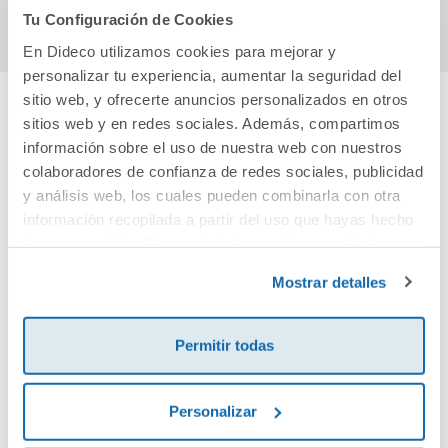
Tu Configuración de Cookies
En Dideco utilizamos cookies para mejorar y
personalizar tu experiencia, aumentar la seguridad del
sitio web, y ofrecerte anuncios personalizados en otros
sitios web y en redes sociales. Además, compartimos
Cuéntanos tu opinión
información sobre el uso de nuestra web con nuestros
colaboradores de confianza de redes sociales, publicidad
¡Sé el primero en valorar este producto!
y análisis web, los cuales pueden combinarla con otra
información recopilada a partir del uso que hayas hecho
de sus servicios. Para más información consulta la
Debes iniciar sesión para poder valorarlo
Política de Cookies
y la
Política de Privacidad
.
Mostrar detalles
Permitir todas
Personalizar