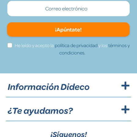
¡Apúntate!
He leído y acepto la
política de privacidad
y los
términos y
condiciones.
Información Dideco
¿Te ayudamos?
¡Síguenos!