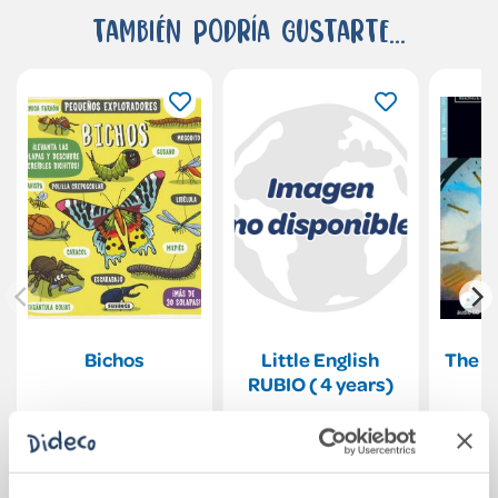
También podría gustarte...
Bichos
Little English
The T
RUBIO ( 4 years)
12,95€
5,90€
Comprar
Comprar