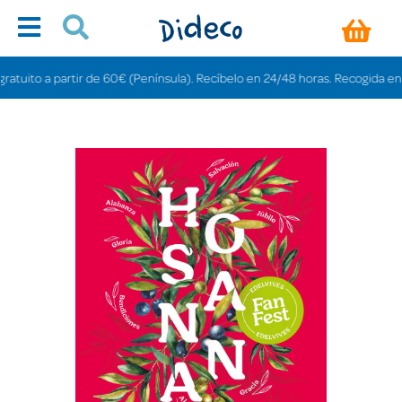
uito a partir de 60€ (Península). Recíbelo en 24/48 horas. Recogida en tiend