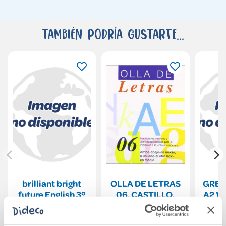
También podría gustarte...
brilliant bright
OLLA DE LETRAS
GREA
future English 3º
06. CASTILLO.
A2 W
ESO Student s
Digit
book
41,94€
2,00€