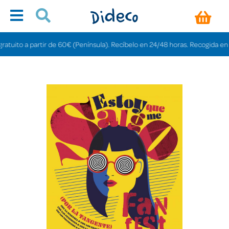
uito a partir de 60€ (Península). Recíbelo en 24/48 horas. Recogida en tiend