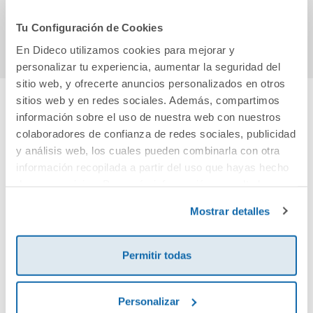
Comprar
Comprar
Tu Configuración de Cookies
En Dideco utilizamos cookies para mejorar y
personalizar tu experiencia, aumentar la seguridad del
sitio web, y ofrecerte anuncios personalizados en otros
sitios web y en redes sociales. Además, compartimos
información sobre el uso de nuestra web con nuestros
Cuéntanos tu opinión
colaboradores de confianza de redes sociales, publicidad
y análisis web, los cuales pueden combinarla con otra
¡Sé el primero en valorar este producto!
información recopilada a partir del uso que hayas hecho
de sus servicios. Para más información consulta la
Política de Cookies
y la
Política de Privacidad
.
Mostrar detalles
Debes iniciar sesión para poder valorarlo
Permitir todas
Personalizar