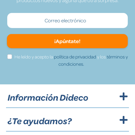
productos nuevos y alguna que otra sorpresa.
¡Apúntate!
He leído y acepto la
política de privacidad
y los
términos y
condiciones.
Información Dideco
¿Te ayudamos?