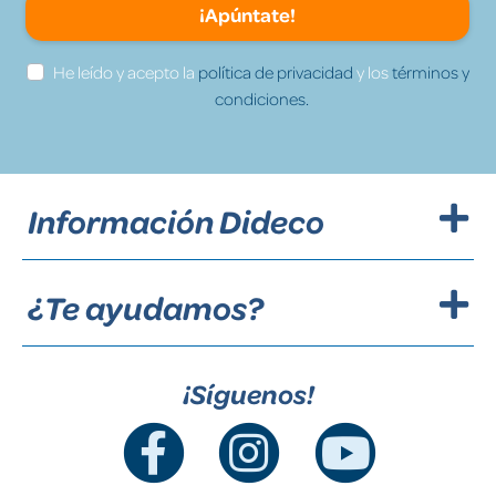
¡Apúntate!
He leído y acepto la
política de privacidad
y los
términos y
condiciones.
Información Dideco
¿Te ayudamos?
¡Síguenos!