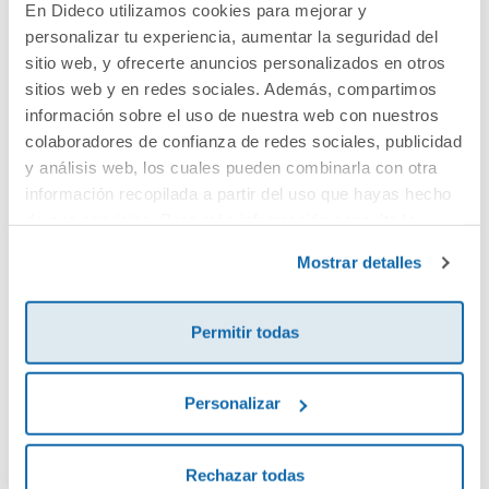
En Dideco utilizamos cookies para mejorar y
personalizar tu experiencia, aumentar la seguridad del
Cuéntanos tu opinión
sitio web, y ofrecerte anuncios personalizados en otros
sitios web y en redes sociales. Además, compartimos
información sobre el uso de nuestra web con nuestros
¡Sé el primero en valorar este producto!
colaboradores de confianza de redes sociales, publicidad
y análisis web, los cuales pueden combinarla con otra
información recopilada a partir del uso que hayas hecho
Debes iniciar sesión para poder valorarlo
de sus servicios. Para más información consulta la
Política de Cookies
y la
Política de Privacidad
.
Mostrar detalles
Permitir todas
Personalizar
Envía tu opinión
Rechazar todas