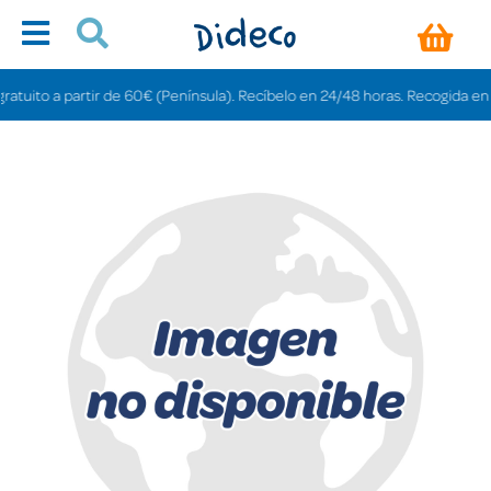
uito a partir de 60€ (Península). Recíbelo en 24/48 horas. Recogida en tiend