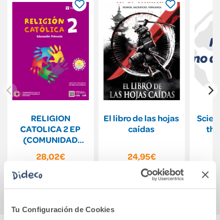
RELIGION
El libro de las hojas
Scien
CATOLICA 2 EP
caídas
the
(COMUNIDAD
A
LANIKAI)
28,02€
24,95€
Comprar
Comprar
Tu Configuración de Cookies