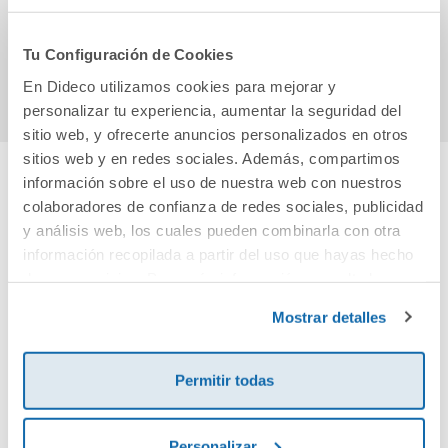
22,90€
5,60€
Tu Configuración de Cookies
Comprar
Comprar
En Dideco utilizamos cookies para mejorar y
personalizar tu experiencia, aumentar la seguridad del
sitio web, y ofrecerte anuncios personalizados en otros
sitios web y en redes sociales. Además, compartimos
información sobre el uso de nuestra web con nuestros
Cuéntanos tu opinión
colaboradores de confianza de redes sociales, publicidad
y análisis web, los cuales pueden combinarla con otra
información recopilada a partir del uso que hayas hecho
¡Sé el primero en valorar este producto!
de sus servicios. Para más información consulta la
Política de Cookies
y la
Política de Privacidad
.
Mostrar detalles
Debes iniciar sesión para poder valorarlo
Permitir todas
Personalizar