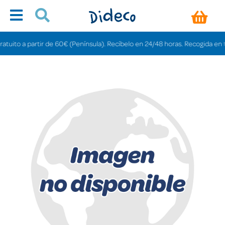
ito a partir de 60€ (Península). Recíbelo en 24/48 horas. Recogida en tienda