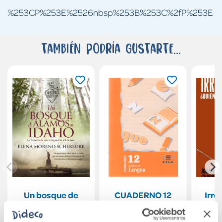
%253CP%253E%2526nbsp%253B%253C%2fP%253E
También podría gustarte...
Un bosque de
CUADERNO 12
Irre
álamos en Idaho
LENGUA PRIMARIA