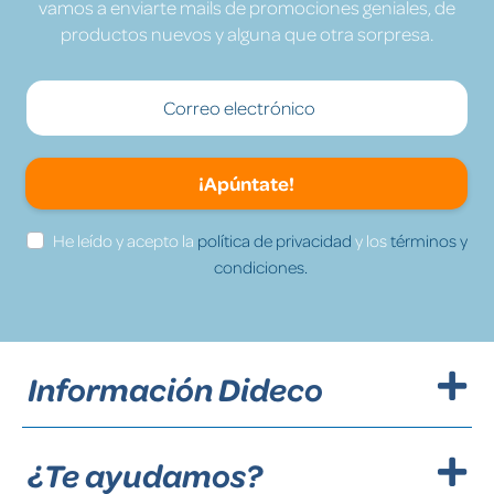
vamos a enviarte mails de promociones geniales, de
productos nuevos y alguna que otra sorpresa.
¡Apúntate!
He leído y acepto la
política de privacidad
y los
términos y
condiciones.
Información Dideco
¿Te ayudamos?