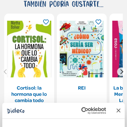
También podría gustarte...
Cortisol: la
REI
La bib
hormona que lo
Merma
cambia todo
Las
21,90€
10,95€
Comprar
Comprar