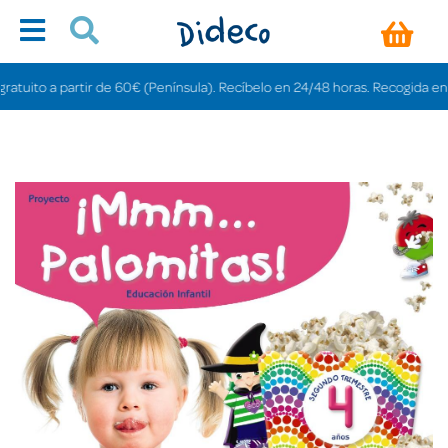
ito a partir de 60€ (Península). Recíbelo en 24/48 horas. Recogida en tiend