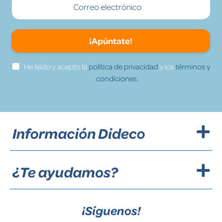
¡Apúntate!
He leído y acepto la
política de privacidad
y los
términos y
condiciones.
Información Dideco
¿Te ayudamos?
¡Síguenos!