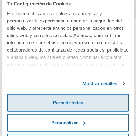
Tu Configuración de Cookies
En Dideco utilizamos cookies para mejorar y
personalizar tu experiencia, aumentar la seguridad del
sitio web, y ofrecerte anuncios personalizados en otros
sitios web y en redes sociales. Además, compartimos
Cuéntanos tu opinión
información sobre el uso de nuestra web con nuestros
colaboradores de confianza de redes sociales, publicidad
¡Sé el primero en valorar este producto!
y análisis web, los cuales pueden combinarla con otra
información recopilada a partir del uso que hayas hecho
de sus servicios. Para más información consulta la
Debes iniciar sesión para poder valorarlo
Política de Cookies
y la
Política de Privacidad
.
Mostrar detalles
Permitir todas
Personalizar