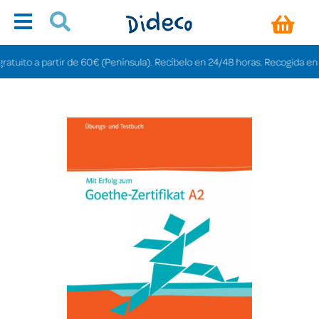
ito a partir de 60€ (Península). Recíbelo en 24/48 horas. Recogida en tiend