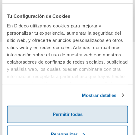
CONSTRUIM MONS
trimestre
app 
15,31€
48,35€
Tu Configuración de Cookies
Comprar
Comprar
En Dideco utilizamos cookies para mejorar y
personalizar tu experiencia, aumentar la seguridad del
sitio web, y ofrecerte anuncios personalizados en otros
sitios web y en redes sociales. Además, compartimos
información sobre el uso de nuestra web con nuestros
Cuéntanos tu opinión
colaboradores de confianza de redes sociales, publicidad
y análisis web, los cuales pueden combinarla con otra
información recopilada a partir del uso que hayas hecho
¡Sé el primero en valorar este producto!
de sus servicios. Para más información consulta la
Política de Cookies
y la
Política de Privacidad
.
Mostrar detalles
Debes iniciar sesión para poder valorarlo
Permitir todas
Personalizar