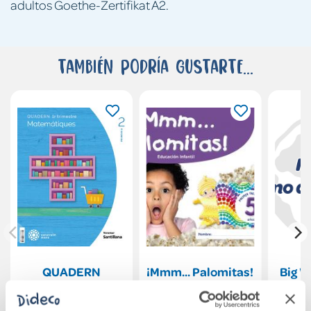
adultos Goethe-Zertifikat A2.
También podría gustarte...
QUADERN
¡Mmm... Palomitas!
Big W
MATEMATIQUES 2
Educación Infantil
Pupil 
PRIMARIA 1 TRIM
5 años. Primer
Navio