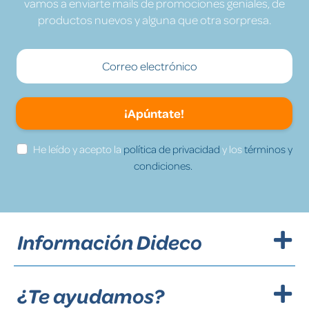
vamos a enviarte mails de promociones geniales, de
productos nuevos y alguna que otra sorpresa.
¡Apúntate!
He leído y acepto la
política de privacidad
y los
términos y
condiciones.
Información Dideco
¿Te ayudamos?