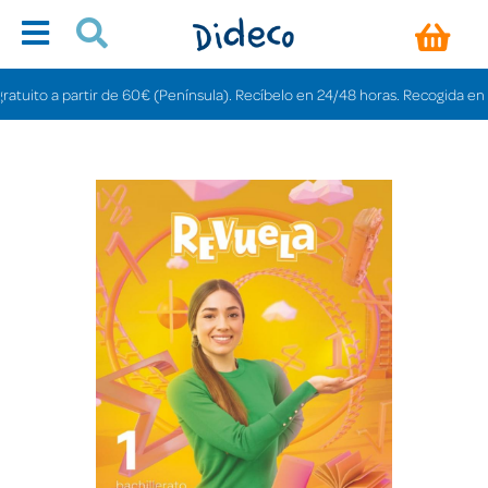
to a partir de 60€ (Península). Recíbelo en 24/48 horas. Recogida en tienda