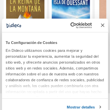
Tu Configuración de Cookies
La reina de la
Los crímenes de la
Est
montaña
isla de Ouessant
cognit
En Dideco utilizamos cookies para mejorar y
(Comisario Dupin
personalizar tu experiencia, aumentar la seguridad del
13)
sitio web, y ofrecerte anuncios personalizados en otros
19,90€
12,95€
sitios web y en redes sociales. Además, compartimos
Comprar
Comprar
información sobre el uso de nuestra web con nuestros
colaboradores de confianza de redes sociales, publicidad
y análisis web, los cuales pueden combinarla con otra
información recopilada a partir del uso que hayas hecho
de sus servicios. Para más información consulta la
Política de Cookies
y la
Política de Privacidad
.
Mostrar detalles