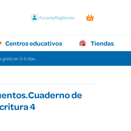
Accede/Regístrate
Centros educativos
Tiendas
 gratis en 3-6 días.
uentos.Cuaderno de
critura 4