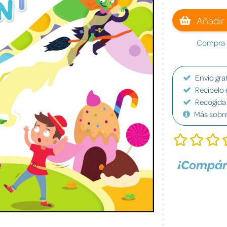
Añadir 
Compra a
Envío grat
Recíbelo 
Recogida 
Más sobr
¡Compár