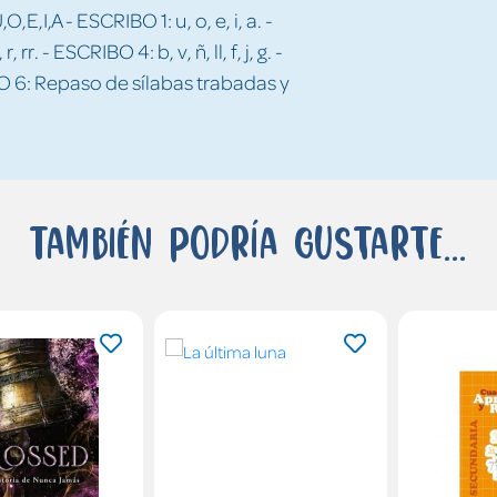
,E,I,A - ESCRIBO 1: u, o, e, i, a. -
rr. - ESCRIBO 4: b, v, ñ, ll, f, j, g. -
IBO 6: Repaso de sílabas trabadas y
También podría gustarte...