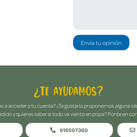
Envía tu opinión
¿Te ayudamos?
 a acceder a tu cuenta? ¿Te gustaría proponernos alguna i
edido y quieres saber si todo va viento en popa? Ponte en co
916597360