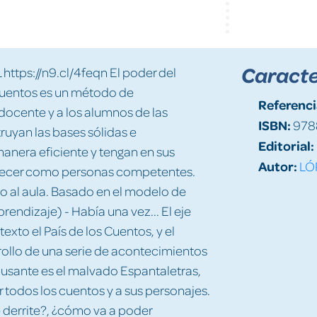
Caracte
s://n9.cl/4feqn El poder del
cuentos es un método de
Referenci
 docente y a los alumnos de las
ISBN:
978
uyan las bases sólidas e
Editorial:
manera eficiente y tengan en sus
Autor:
LÓ
 crecer como personas competentes.
o al aula. Basado en el modelo de
endizaje) - Había una vez... El eje
xto el País de los Cuentos, y el
rollo de una serie de acontecimientos
ausante es el malvado Espantaletras,
todos los cuentos y a sus personajes.
e derrite?, ¿cómo va a poder