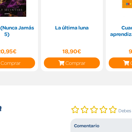
 (Nunca Jamás
La última luna
Cua
5)
aprendiza
20,95€
18,90€
9
Comprar
Comprar
n
Debes i