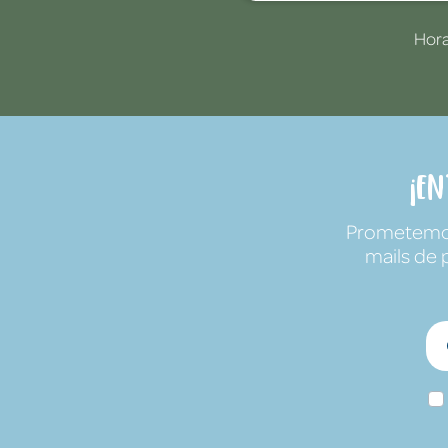
Hora
¡E
Prometemos 
mails de 