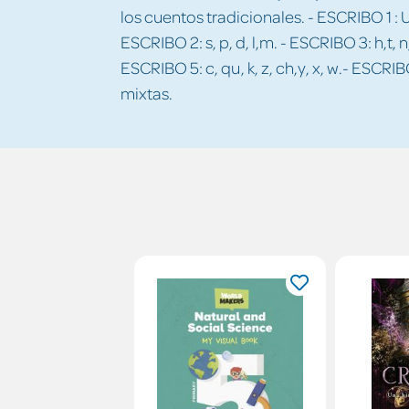
los cuentos tradicionales. - ESCRIBO 1 : U,O
ESCRIBO 2: s, p, d, l,m. - ESCRIBO 3: h,t, n, r, 
ESCRIBO 5: c, qu, k, z, ch,y, x, w.- ESCR
mixtas.