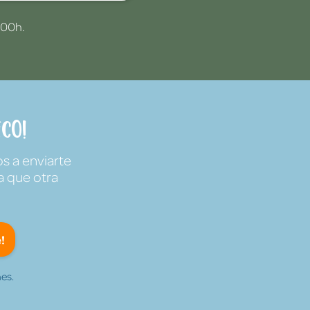
:00h.
co!
s a enviarte
a que otra
!
es.