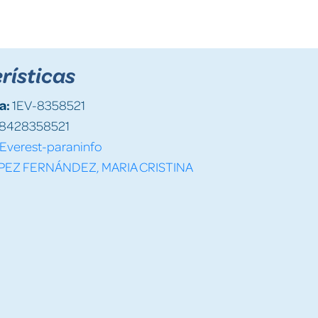
rísticas
a:
1EV-8358521
8428358521
Everest-paraninfo
PEZ FERNÁNDEZ, MARIA CRISTINA