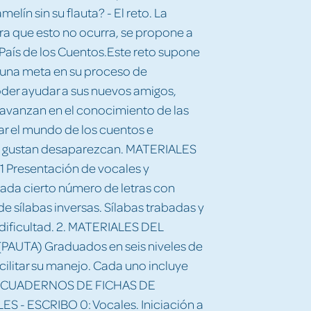
elín sin su flauta? - El reto. La
a que esto no ocurra, se propone a
 País de los Cuentos.Este reto supone
 una meta en su proceso de
poder ayudar a sus nuevos amigos,
 avanzan en el conocimiento de las
ar el mundo de los cuentos e
les gustan desaparezcan. MATERIALES
Presentación de vocales y
ada cierto número de letras con
 sílabas inversas. Sílabas trabadas y
 dificultad. 2. MATERIALES DEL
UTA) Graduados en seis niveles de
acilitar su manejo. Cada uno incluye
s. - CUADERNOS DE FICHAS DE
- ESCRIBO 0: Vocales. Iniciación a