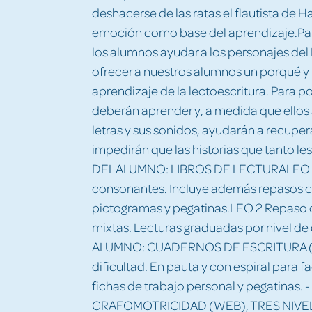
deshacerse de las ratas el flautista de Ham
emoción como base del aprendizaje.Par
los alumnos ayudar a los personajes del
ofrecer a nuestros alumnos un porqué y
aprendizaje de la lectoescritura. Para 
deberán aprender y, a medida que ellos
letras y sus sonidos, ayudarán a recuper
impedirán que las historias que tanto 
DEL ALUMNO: LIBROS DE LECTURALEO 1 
consonantes. Incluye además repasos c
pictogramas y pegatinas.LEO 2 Repaso de
mixtas. Lecturas graduadas por nivel de
ALUMNO: CUADERNOS DE ESCRITURA (PA
dificultad. En pauta y con espiral para f
fichas de trabajo personal y pegatina
GRAFOMOTRICIDAD (WEB), TRES NIVELES 