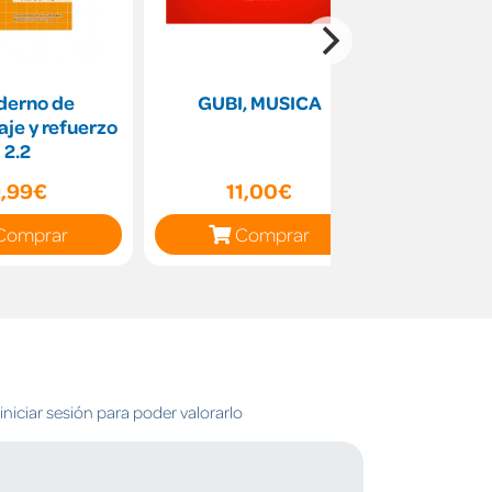
derno de
GUBI, MUSICA
Comprens
je y refuerzo
en con
2.2
Pri
,99€
11,00€
18
Comprar
Comprar
C
niciar sesión para poder valorarlo