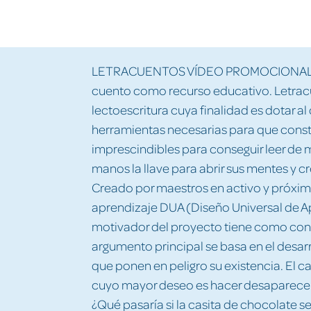
LETRACUENTOS VÍDEO PROMOCIONAL http
cuento como recurso educativo. Letra
lectoescritura cuya finalidad es dotar al
herramientas necesarias para que constr
imprescindibles para conseguir leer de 
manos la llave para abrir sus mentes y
Creado por maestros en activo y próxim
aprendizaje DUA (Diseño Universal de Apr
motivador del proyecto tiene como conte
argumento principal se basa en el desar
que ponen en peligro su existencia. El c
cuyo mayor deseo es hacer desaparecer 
¿Qué pasaría si la casita de chocolate s