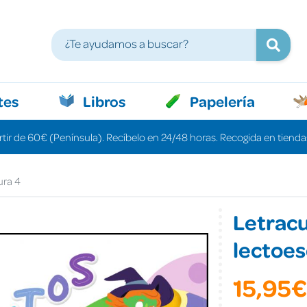
tes
Libros
Papelería
rtir de 60€ (Península). Recíbelo en 24/48 horas. Recogida en tiendas
ura 4
Letrac
lectoes
15,95€