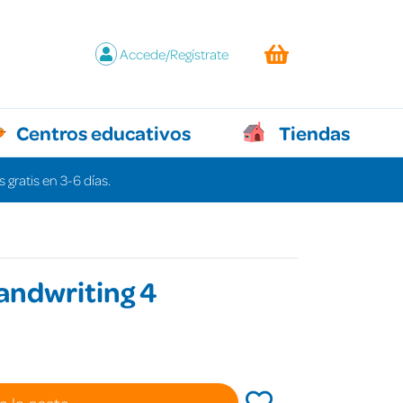
Accede/Regístrate
Centros educativos
Tiendas
 gratis en 3-6 días.
andwriting 4
a la cesta