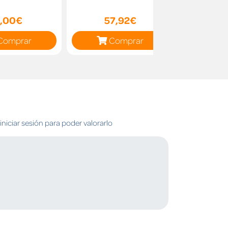
[And
,00€
57,92€
18
Comprar
Comprar
C
niciar sesión para poder valorarlo