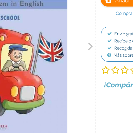
Compra a
Envío grat
Recíbelo 
Recogida 
Más sobr
¡Compár