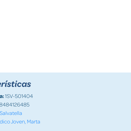
rísticas
a:
1SV-501404
8484126485
Salvatella
dico Joven, Marta