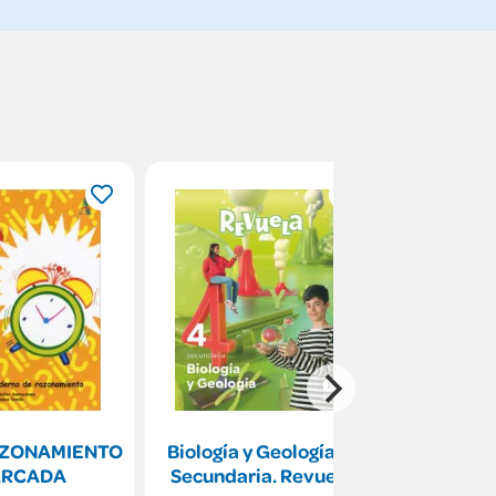
RAZONAMIENTO
Biología y Geología. 4
Proyecto
 ARCADA
Secundaria. Revuela
Religión