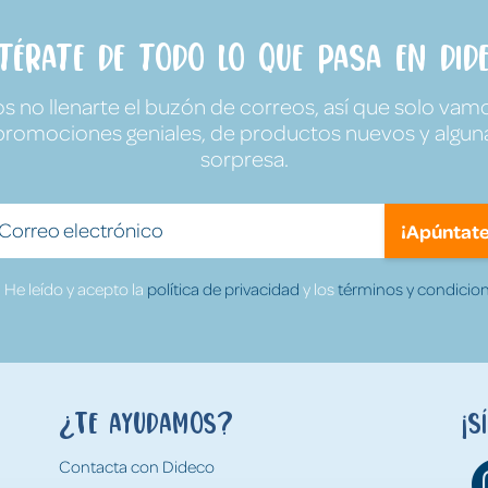
ntérate de todo lo que pasa en Dide
no llenarte el buzón de correos, así que solo vamo
promociones geniales, de productos nuevos y algun
sorpresa.
¡Apúntate
He leído y acepto la
política de privacidad
y los
términos y condicion
¿Te ayudamos?
¡S
Contacta con Dideco