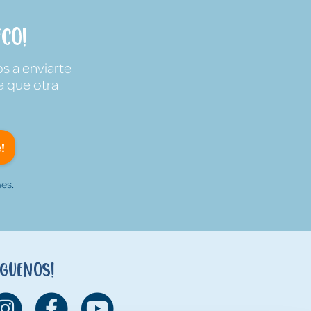
co!
s a enviarte
a que otra
!
es.
íguenos!