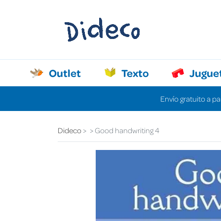
Outlet
Texto
Jugue
Envío gratuito a pa
Dideco
Good handwriting 4