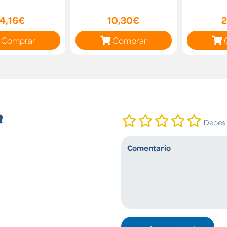
4,16€
10,30€
2
Comprar
Comprar
n
Debes i