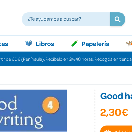
tes
Libros
Papelería
rtir de 60€ (Península). Recíbelo en 24/48 horas. Recogida en tiendas
Good h
2,30€
Añadir 