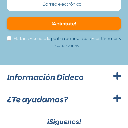
¡Apúntate!
He leído y acepto la
política de privacidad
y los
términos y
condiciones.
Información Dideco
¿Te ayudamos?
¡Síguenos!