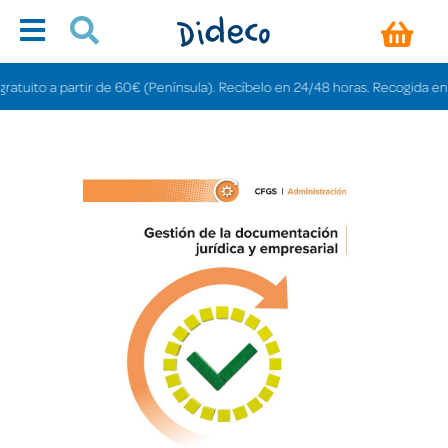
ito a partir de 60€ (Península). Recíbelo en 24/48 horas. Recogida en tiend