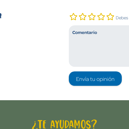
n
Debes i
Envía tu opinión
¿Te ayudamos?