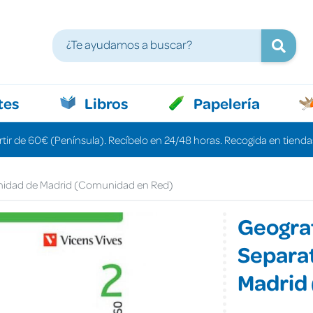
tes
Libros
Papelería
rtir de 60€ (Península). Recíbelo en 24/48 horas. Recogida en tiendas
unidad de Madrid (Comunidad en Red)
Geograf
Separa
Madrid