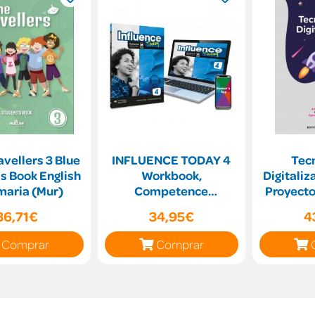
vellers 3 Blue
INFLUENCE TODAY 4
Tecn
s Book English
Workbook,
Digitaliz
maria (Mur)
Competence
Proyecto
Evaluation Tracker y
Código 
36,71€
34,95€
4
Student s App
Comprar
Comprar