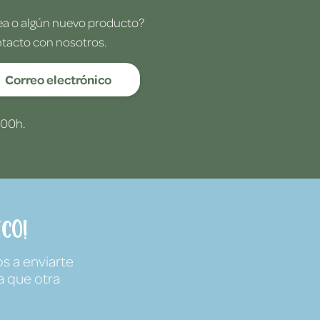
dea o algún nuevo producto?
ntacto con nosotros.
Correo electrónico
:00h.
co!
s a enviarte
a que otra