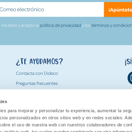
¡Apúntate
He leído y acepto la
política de privacidad
y los
términos y condicion
¿Te ayudamos?
¡S
Contacta con Dideco
Preguntas frecuentes
Formas de pago
kies
Gastos y condiciones de envío
es para mejorar y personalizar tu experiencia, aumentar la segu
Devoluciones
ncios personalizados en otros sitios web y en redes sociales. A
obre el uso de nuestra web con nuestros colaboradores de con
 y análisis web, los cuales pueden combinarla con otra informac