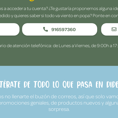
 a acceder a tu cuenta? ¿Te gustaría proponernos alguna i
edido y quieres saber si todo va viento en popa? Ponte en co
916597360
rio de atención telefónica: de Lunes a Viernes, de 9:00h a 17
ntérate de todo lo que pasa en Dide
no llenarte el buzón de correos, así que solo vamo
promociones geniales, de productos nuevos y algun
sorpresa.