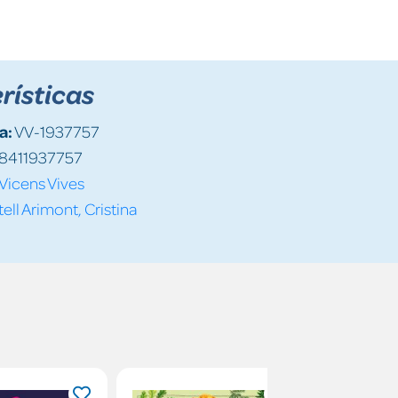
rísticas
a:
VV-1937757
8411937757
Vicens Vives
ell Arimont, Cristina