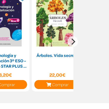
ología y
Árboles. Vida secreta
La lavande
ación 3º ESO -
de M
 STAR PLUS -
Escuela 4.0
3,20€
22,00€
16
Comprar
Comprar
C