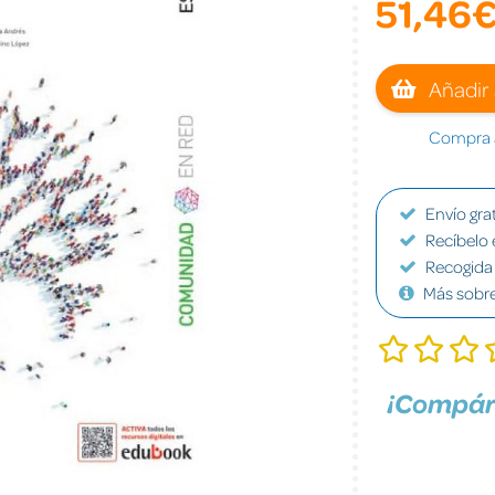
51,46
Añadir 
Compra a
Envío grat
Recíbelo 
Recogida 
Más sobr
¡Compár