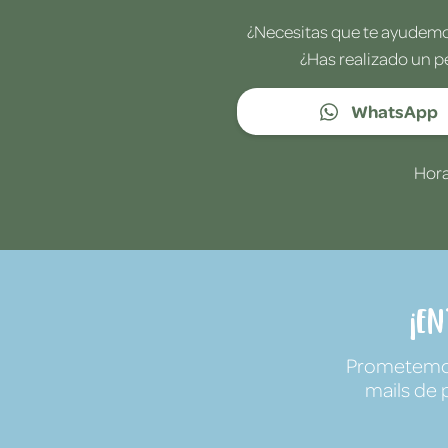
¿Necesitas que te ayudemos
¿Has realizado un p
WhatsApp
Hora
¡E
Prometemos 
mails de 