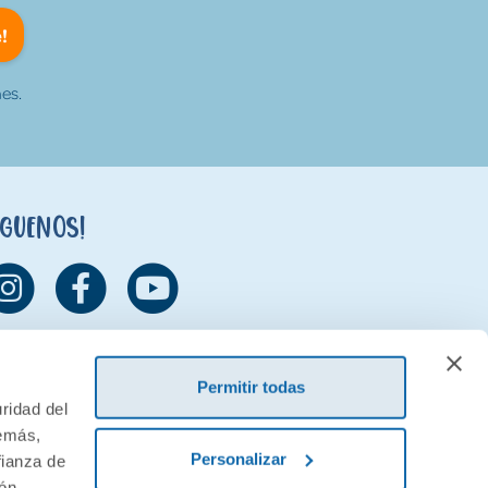
!
es.
íguenos!
Permitir todas
ridad del
demás,
Personalizar
fianza de
ión