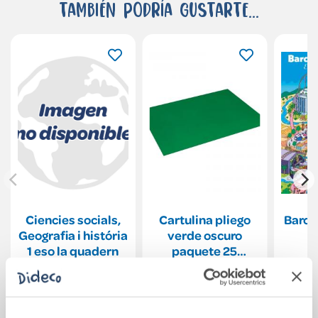
También podría gustarte...
Ciencies socials,
Cartulina pliego
Barce
Geografia i história
verde oscuro
1 eso la quadern
paquete 25
unidades
58,10€
50x65cm 180gr
Comprar
Ver más