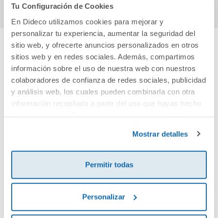
Tu Configuración de Cookies
En Dideco utilizamos cookies para mejorar y
personalizar tu experiencia, aumentar la seguridad del
sitio web, y ofrecerte anuncios personalizados en otros
sitios web y en redes sociales. Además, compartimos
Cuéntanos tu opinión
información sobre el uso de nuestra web con nuestros
colaboradores de confianza de redes sociales, publicidad
¡Sé el primero en valorar este producto!
y análisis web, los cuales pueden combinarla con otra
información recopilada a partir del uso que hayas hecho
de sus servicios. Para más información consulta la
Debes iniciar sesión para poder valorarlo
Política de Cookies
y la
Política de Privacidad
.
Mostrar detalles
Permitir todas
Personalizar