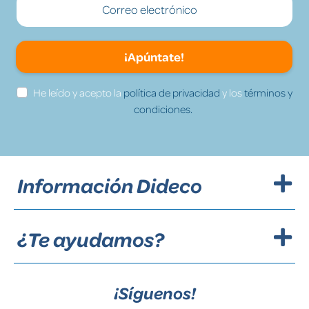
¡Apúntate!
He leído y acepto la
política de privacidad
y los
términos y
condiciones.
Información Dideco
¿Te ayudamos?
¡Síguenos!