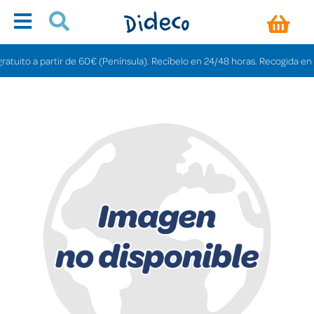
uito a partir de 60€ (Península). Recíbelo en 24/48 horas. Recogida en tiend