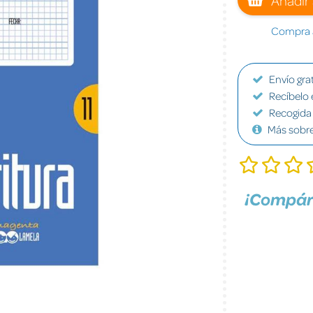
Compra a
Envío grat
Recíbelo 
Recogida 
Más sobr
¡Compár