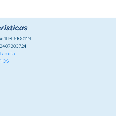
rísticas
a:
1LM-610011M
8487383724
Lamela
RIOS