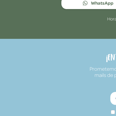
WhatsApp
Hora
¡E
Prometemos 
mails de 