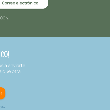
Correo electrónico
:00h.
co!
s a enviarte
a que otra
!
es.