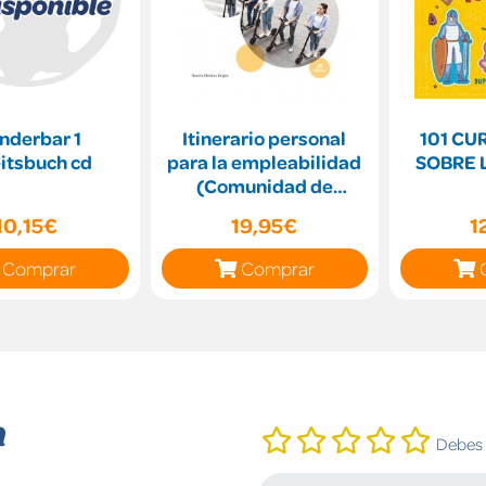
nderbar 1
Itinerario personal
101 CU
arbeitsbuch cd
para la empleabilidad
SOBRE 
(Comunidad de
Madrid)
10,15€
19,95€
1
Comprar
Comprar
n
Debes i