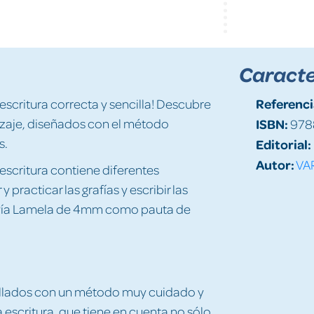
Caracte
Referenci
 escritura correcta y sencilla! Descubre
izaje, diseñados con el método
ISBN:
978
s.
Editorial:
Autor:
VA
escritura contiene diferentes
 practicar las grafías y escribir las
ovía Lamela de 4mm como pauta de
ollados con un método muy cuidado y
a escritura, que tiene en cuenta no sólo