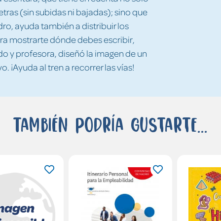
etras (sin subidas ni bajadas); sino que
o, ayuda también a distribuir los
ra mostrarte dónde debes escribir,
o y profesora, diseñó la imagen de un
. ¡Ayuda al tren a recorrer las vías!
También podría gustarte...