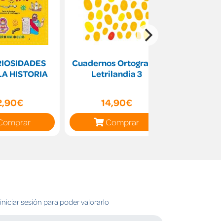
RIOSIDADES
Cuadernos Ortografía.
La llege
LA HISTORIA
Letrilandia 3
Jordi a
en
2,90€
14,90€
11
Comprar
Comprar
C
niciar sesión para poder valorarlo