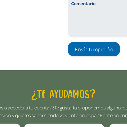
Envía tu opinión
¿Te ayudamos?
 a acceder a tu cuenta? ¿Te gustaría proponernos alguna i
edido y quieres saber si todo va viento en popa? Ponte en co