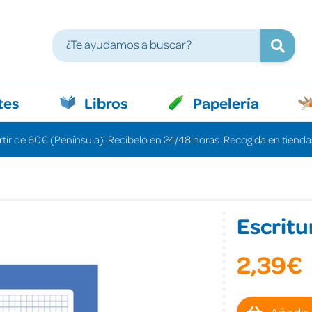
tes
Libros
Papelería
rtir de 60€ (Península). Recíbelo en 24/48 horas. Recogida en tiendas
Escritu
2,39€
Añadir 