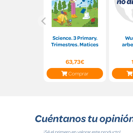
Science. 3 Primary.
Wu
Trimestres. Matices
63,73€
Comprar
Cuéntanos tu opinió
¡Sé el primero en valorar este producto!