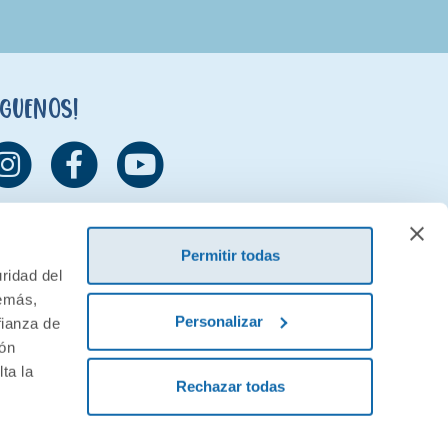
íguenos!
Permitir todas
ridad del
demás,
Personalizar
fianza de
ión
ta la
Rechazar todas