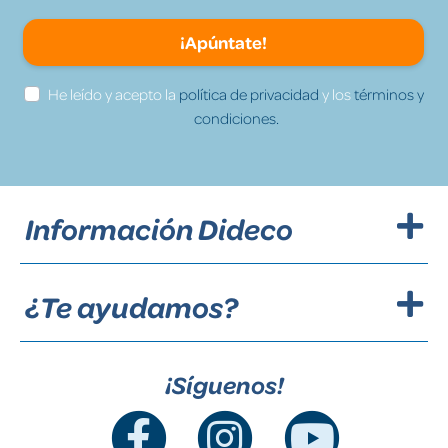
¡Apúntate!
He leído y acepto la
política de privacidad
y los
términos y
condiciones.
Información Dideco
¿Te ayudamos?
¡Síguenos!