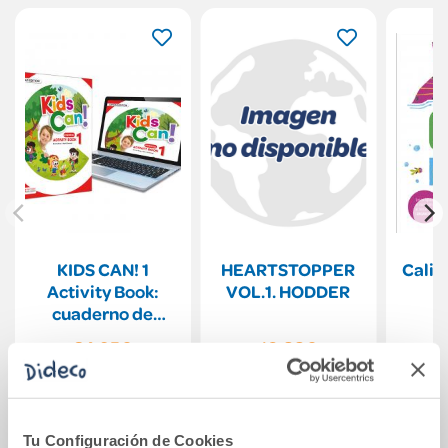
KIDS CAN! 1
HEARTSTOPPER
Calig
Activity Book:
VOL.1. HODDER
cuaderno de
actividades de
34,95€
10,88€
refuerzo versión
MAYÚSCULA
Comprar
Comprar
Tu Configuración de Cookies