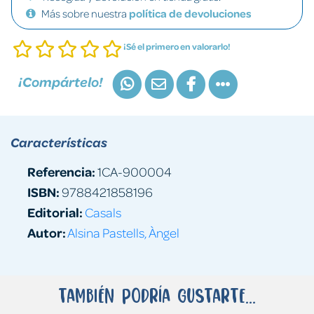
Más sobre nuestra
política de devoluciones
¡Sé el primero en valorarlo!
¡Compártelo!
Características
Referencia:
1CA-900004
ISBN:
9788421858196
Editorial:
Casals
Autor:
Alsina Pastells, Àngel
También podría gustarte...