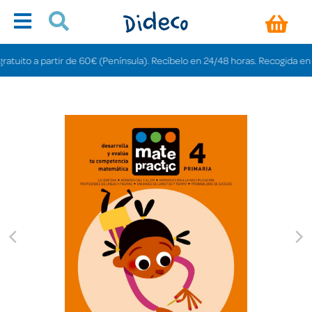
uito a partir de 60€ (Península). Recíbelo en 24/48 horas. Recogida en tiend