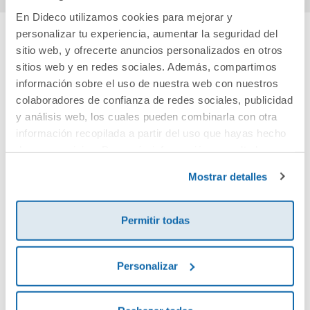
En Dideco utilizamos cookies para mejorar y
personalizar tu experiencia, aumentar la seguridad del
sitio web, y ofrecerte anuncios personalizados en otros
Cuéntanos tu opinión
sitios web y en redes sociales. Además, compartimos
información sobre el uso de nuestra web con nuestros
¡Sé el primero en valorar este producto!
colaboradores de confianza de redes sociales, publicidad
y análisis web, los cuales pueden combinarla con otra
información recopilada a partir del uso que hayas hecho
Debes iniciar sesión para poder valorarlo
de sus servicios. Para más información consulta la
Política de Cookies
y la
Política de Privacidad
.
Mostrar detalles
Permitir todas
Personalizar
Envía tu opinión