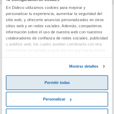
En Dideco utilizamos cookies para mejorar y
personalizar tu experiencia, aumentar la seguridad del
sitio web, y ofrecerte anuncios personalizados en otros
Cuéntanos tu opinión
sitios web y en redes sociales. Además, compartimos
información sobre el uso de nuestra web con nuestros
¡Sé el primero en valorar este producto!
colaboradores de confianza de redes sociales, publicidad
y análisis web, los cuales pueden combinarla con otra
información recopilada a partir del uso que hayas hecho
Debes iniciar sesión para poder valorarlo
de sus servicios. Para más información consulta la
Política de Cookies
y la
Política de Privacidad
.
Mostrar detalles
Permitir todas
Personalizar
Envía tu opinión