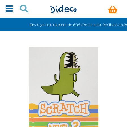
Envío gratuito a partir de 60€ (Península). Recíbelo en 24/48