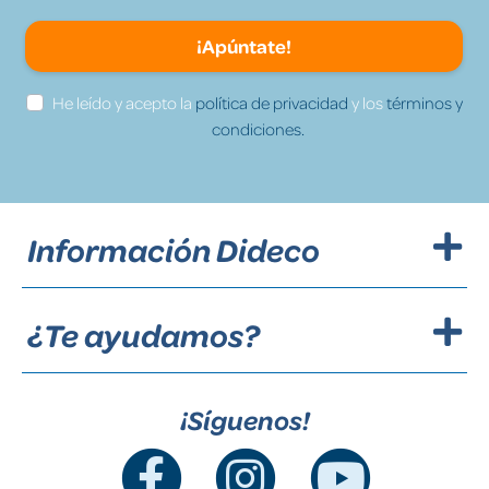
¡Apúntate!
He leído y acepto la
política de privacidad
y los
términos y
condiciones.
Información Dideco
¿Te ayudamos?
¡Síguenos!