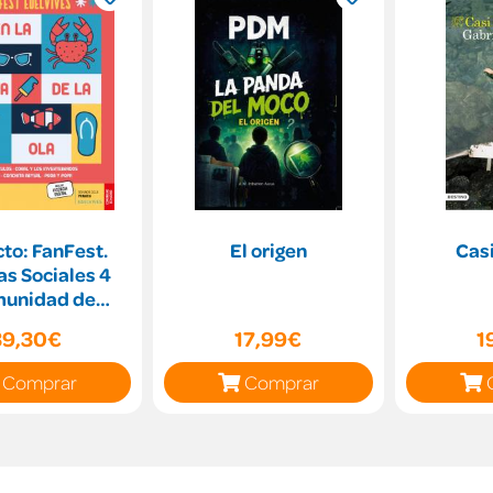
to: FanFest.
El origen
Casi
as Sociales 4
unidad de
Madrid]
39,30€
17,99€
1
Comprar
Comprar