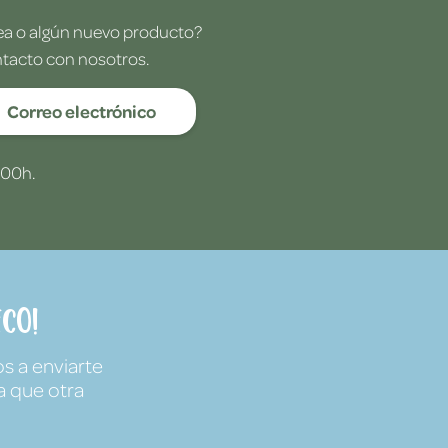
dea o algún nuevo producto?
ntacto con nosotros.
Correo electrónico
:00h.
co!
s a enviarte
a que otra