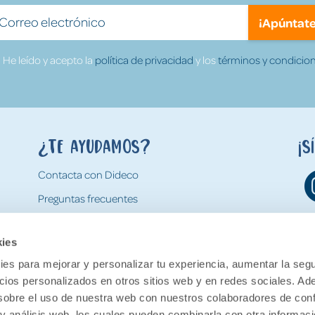
¡Apúntate
He leído y acepto la
política de privacidad
y los
términos y condicion
¿Te ayudamos?
¡S
Contacta con Dideco
Preguntas frecuentes
Formas de pago
kies
Gastos y condiciones de envío
es para mejorar y personalizar tu experiencia, aumentar la segu
Devoluciones
ncios personalizados en otros sitios web y en redes sociales. A
obre el uso de nuestra web con nuestros colaboradores de con
 y análisis web, los cuales pueden combinarla con otra informac