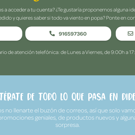
 a acceder a tu cuenta? ¿Te gustaría proponernos alguna i
edido y quieres saber si todo va viento en popa? Ponte en co
916597360
rio de atención telefónica: de Lunes a Viernes, de 9:00h a 17
ntérate de todo lo que pasa en Dide
no llenarte el buzón de correos, así que solo vamo
promociones geniales, de productos nuevos y algun
sorpresa.