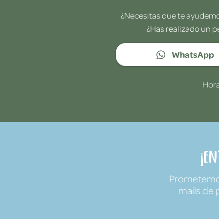
¿Necesitas que te ayudemos
¿Has realizado un p
WhatsApp
Hora
¡E
Prometemos 
mails de 