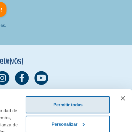
!
es.
íguenos!
Permitir todas
ridad del
demás,
Personalizar
fianza de
ión