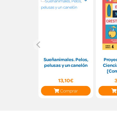
Sueñanimales. Pelos,
Proyec
pelusas y un canelón
Cienci
[Com
13,10€
Comprar