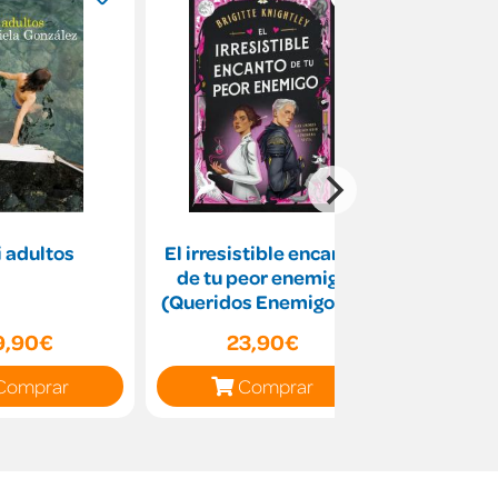
 adultos
El irresistible encanto
En bus
de tu peor enemigo
maravil
(Queridos Enemigos 1)
9,90€
23,90€
8
Comprar
Comprar
C