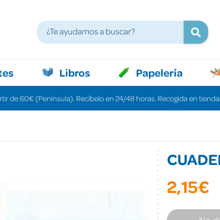
tes
Libros
Papelería
rtir de 60€ (Península). Recíbelo en 24/48 horas. Recogida en tiendas
CUADER
2,15€
No d