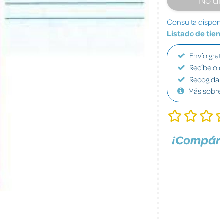
Consulta disponi
Listado de tie
Envío grat
Recíbelo 
Recogida 
Más sobr
¡Compár