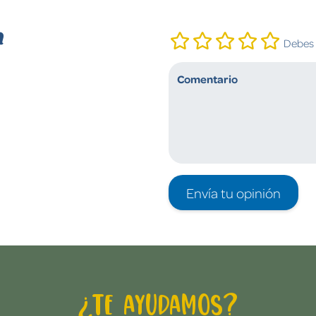
n
Debes i
Envía tu opinión
¿Te ayudamos?