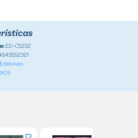
rísticas
a:
ED-C5232
4643552321
Edelvives
RIOS