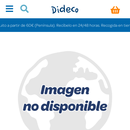
a partir de 60€ (Península). Recíbelo en 24/48 horas. Recogida en tiendas g