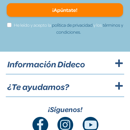
¡Apúntate!
He leído y acepto la
política de privacidad
y los
términos y
condiciones.
Información Dideco
¿Te ayudamos?
¡Síguenos!