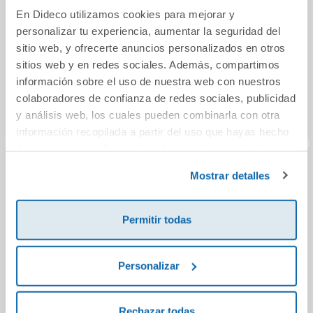
En Dideco utilizamos cookies para mejorar y
personalizar tu experiencia, aumentar la seguridad del
sitio web, y ofrecerte anuncios personalizados en otros
sitios web y en redes sociales. Además, compartimos
información sobre el uso de nuestra web con nuestros
colaboradores de confianza de redes sociales, publicidad
y análisis web, los cuales pueden combinarla con otra
información recopilada a partir del uso que hayas hecho
de sus servicios. Para más información consulta la
Política de Cookies
y la
Política de Privacidad
.
Mostrar detalles
El mono rey
Memorias de
Proye
anteayer
Cienci
Permitir todas
[Co
16,00€
21,95€
Comprar
Comprar
Personalizar
Rechazar todas