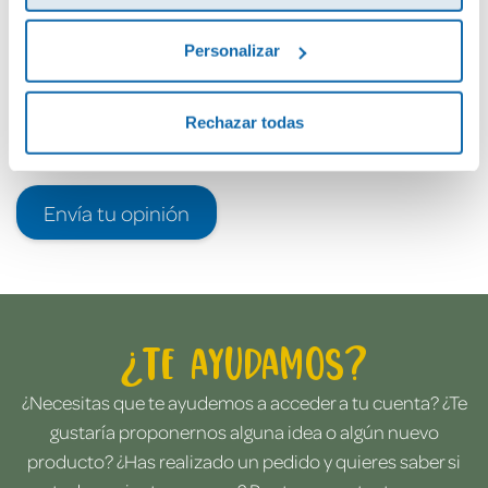
Personalizar
Rechazar todas
Envía tu opinión
¿Te ayudamos?
¿Necesitas que te ayudemos a acceder a tu cuenta? ¿Te
gustaría proponernos alguna idea o algún nuevo
producto? ¿Has realizado un pedido y quieres saber si