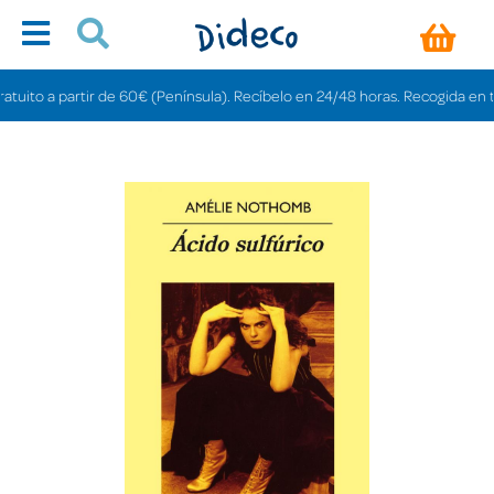
to a partir de 60€ (Península). Recíbelo en 24/48 horas. Recogida en tienda