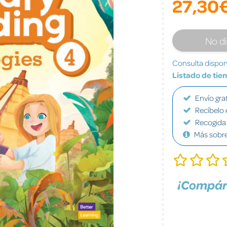
27,30
No d
Consulta disponi
Listado de tie
Envío grat
Recíbelo 
Recogida 
Más sobr
¡Compár