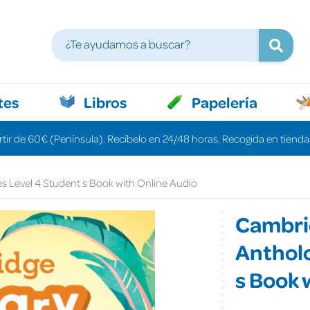
tes
Libros
Papelería
rtir de 60€ (Península). Recíbelo en 24/48 horas. Recogida en tiendas
s Level 4 Student s Book with Online Audio
Cambri
Antholo
s Book 