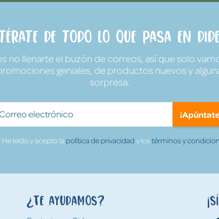
ntérate de todo lo que pasa en Dide
no llenarte el buzón de correos, así que solo vamo
promociones geniales, de productos nuevos y algun
sorpresa.
¡Apúntate
He leído y acepto la
política de privacidad
y los
términos y condicion
¿Te ayudamos?
¡S