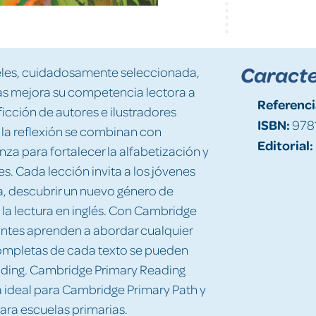
Caracte
iveles, cuidadosamente seleccionada,
ras mejora su competencia lectora a
Referenci
ficción de autores e ilustradores
ISBN:
978
a la reflexión se combinan con
Editorial:
za para fortalecer la alfabetización y
es. Cada lección invita a los jóvenes
a, descubrir un nuevo género de
 la lectura en inglés. Con Cambridge
antes aprenden a abordar cualquier
completas de cada texto se pueden
ding. Cambridge Primary Reading
 ideal para Cambridge Primary Path y
para escuelas primarias.