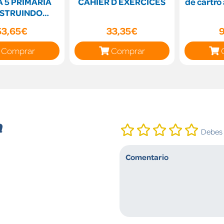
A 5 PRIMARIA
CAHIER D EXERCICES
de cartró
STRUINDO
UNDOS
53,65€
33,35€
Comprar
Comprar
n
Debes i