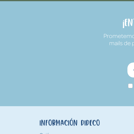
¡E
Prometemos 
mails de 
Información Dideco