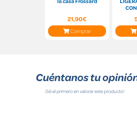
la casa Frossard
LIGER
CON
M
21,90€
Comprar
Cuéntanos tu opinió
¡Sé el primero en valorar este producto!