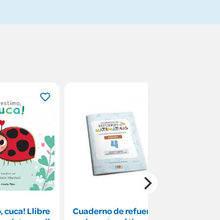
, cuca! Llibre
Cuaderno de refuerzo
Los i