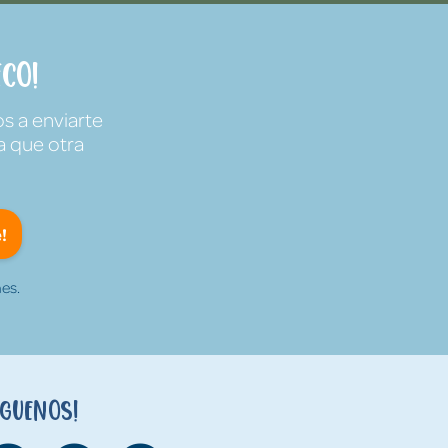
co!
s a enviarte
a que otra
!
es.
íguenos!