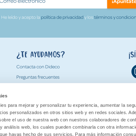
¡Apúntate
He leído y acepto la
política de privacidad
y los
términos y condicion
¿Te ayudamos?
¡S
Contacta con Dideco
Preguntas frecuentes
Formas de pago
kies
Gastos y condiciones de envío
es para mejorar y personalizar tu experiencia, aumentar la segu
Devoluciones
ncios personalizados en otros sitios web y en redes sociales. A
obre el uso de nuestra web con nuestros colaboradores de con
 y análisis web, los cuales pueden combinarla con otra informac
o que hayas hecho de sus servicios. Para más información consul