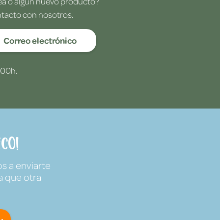
dea o algún nuevo producto?
ntacto con nosotros.
Correo electrónico
:00h.
co!
s a enviarte
a que otra