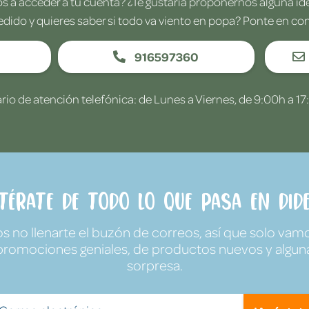
 a acceder a tu cuenta? ¿Te gustaría proponernos alguna i
edido y quieres saber si todo va viento en popa? Ponte en co
916597360
rio de atención telefónica: de Lunes a Viernes, de 9:00h a 17
ntérate de todo lo que pasa en Dide
no llenarte el buzón de correos, así que solo vamo
promociones geniales, de productos nuevos y algun
sorpresa.