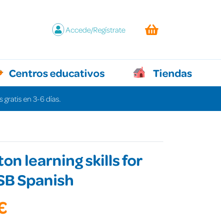
Accede/Regístrate
Centros educativos
Tiendas
 gratis en 3-6 días.
on learning skills for
SB Spanish
€