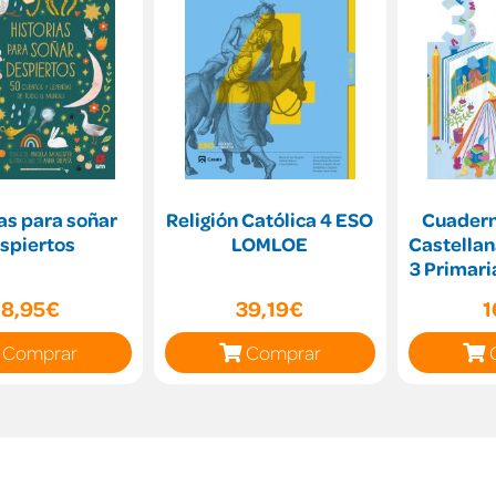
as para soñar
Religión Católica 4 ESO
Cuadern
spiertos
LOMLOE
Castellan
3 Primari
M
18,95€
39,19€
1
Comprar
Comprar