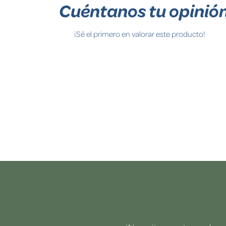
Cuéntanos tu opinió
¡Sé el primero en valorar este producto!