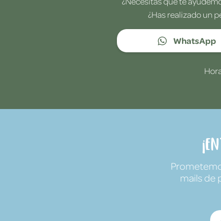
¿Necesitas que te ayudemos
¿Has realizado un p
WhatsApp
Hora
¡E
Prometemos 
mails de 