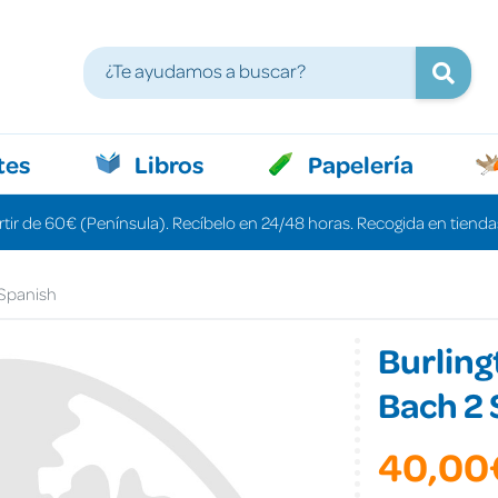
tes
Libros
Papelería
rtir de 60€ (Península). Recíbelo en 24/48 horas. Recogida en tiendas
 Spanish
Burlingt
Bach 2 
40,00