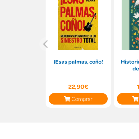
¡Esas palmas, coño!
Histori
de
22,90€
Comprar