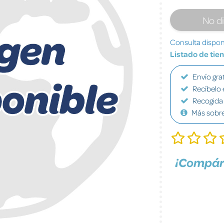
No d
Consulta disponi
Listado de tie
Envío grat
Recíbelo 
Recogida 
Más sobr
¡Compár