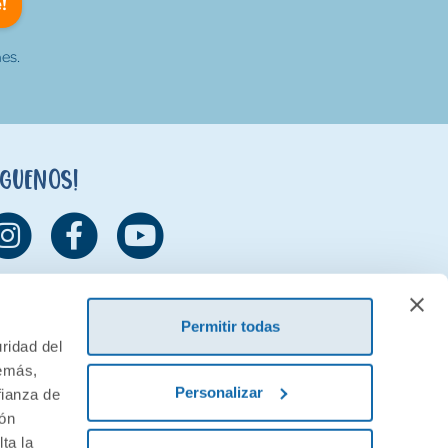
!
es.
íguenos!
Permitir todas
ridad del
demás,
Personalizar
fianza de
ión
ta la