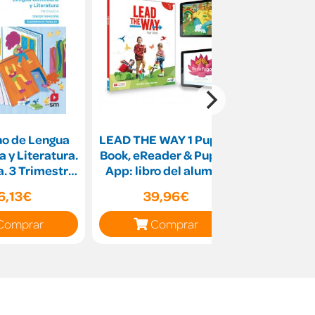
o de Lengua
LEAD THE WAY 1 Pupil s
Elemento
a y Literatura.
Book, eReader & Pupil s
a. 3 Trimestre.
App: libro del alumno
atices
impreso
6,13€
39,96€
37
Comprar
Comprar
C