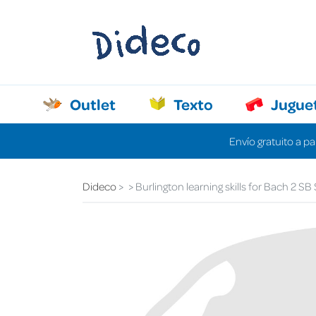
Outlet
Texto
Jugue
Envío gratuito a pa
Dideco
Burlington learning skills for Bach 2 SB