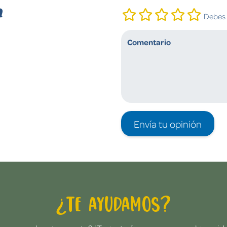
n
Debes i
Envía tu opinión
¿Te ayudamos?