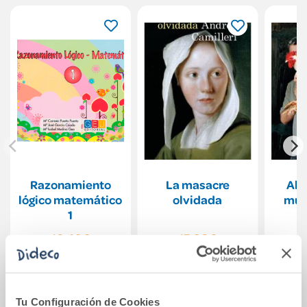
Razonamiento
La masacre
Alr
lógico matemático
olvidada
mun
1
10,49€
17,90€
Comprar
Comprar
Tu Configuración de Cookies