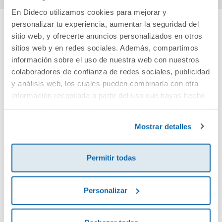
En Dideco utilizamos cookies para mejorar y
personalizar tu experiencia, aumentar la seguridad del
sitio web, y ofrecerte anuncios personalizados en otros
Cuéntanos tu opinión
sitios web y en redes sociales. Además, compartimos
información sobre el uso de nuestra web con nuestros
¡Sé el primero en valorar este producto!
colaboradores de confianza de redes sociales, publicidad
y análisis web, los cuales pueden combinarla con otra
información recopilada a partir del uso que hayas hecho
Debes iniciar sesión para poder valorarlo
de sus servicios. Para más información consulta la
Política de Cookies
y la
Política de Privacidad
.
Mostrar detalles
Permitir todas
Personalizar
Envía tu opinión