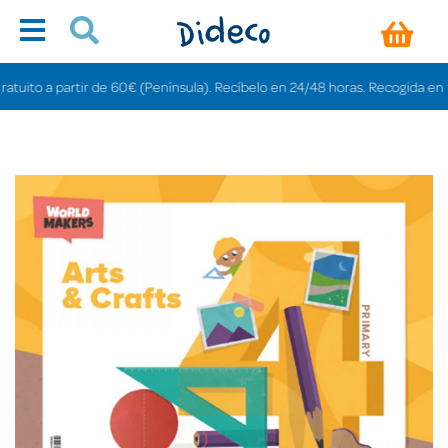
to a partir de 60€ (Península). Recíbelo en 24/48 horas. Recogida en tienda