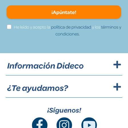
¡Apúntate!
He leído y acepto la
política de privacidad
y los
términos y
condiciones.
Información Dideco
¿Te ayudamos?
¡Síguenos!