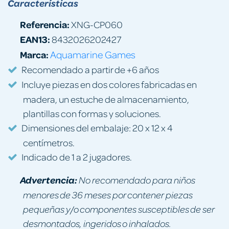
Características
Referencia:
XNG-CP060
EAN13:
8432026202427
Marca:
Aquamarine Games
Recomendado a partir de +6 años
Incluye piezas en dos colores fabricadas en
madera, un estuche de almacenamiento,
plantillas con formas y soluciones.
Dimensiones del embalaje: 20 x 12 x 4
centímetros.
Indicado de 1 a 2 jugadores.
Advertencia:
No recomendado para niños
menores de 36 meses por contener piezas
pequeñas y/o componentes susceptibles de ser
desmontados, ingeridos o inhalados.