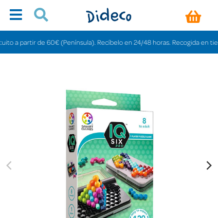
 a partir de 60€ (Península). Recíbelo en 24/48 horas. Recogida en tiendas g