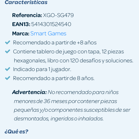
Características
Referencia:
XGO-SG479
EAN13:
5414301524540
Marca:
Smart Games
Recomendado a partir de +8 años
Contiene tablero de juego con tapa, 12 piezas
hexagonales, libro con 120 desafíos y soluciones.
Indicado para 1 jugador.
Recomendado a partir de 8 años.
Advertencia:
No recomendado para niños
menores de 36 meses por contener piezas
pequeñas y/o componentes susceptibles de ser
desmontados, ingeridos o inhalados.
¿Qué es?