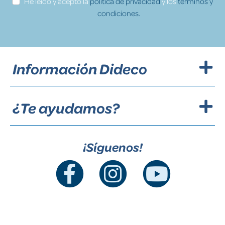
He leído y acepto la
política de privacidad
y los
términos y
condiciones.
Información Dideco
¿Te ayudamos?
¡Síguenos!