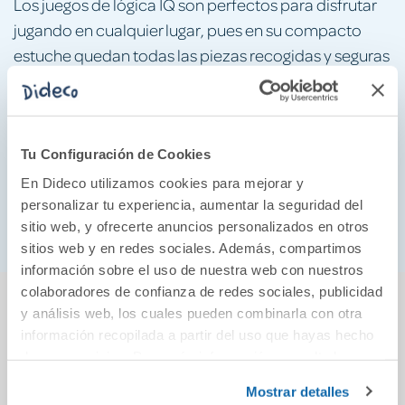
Los juegos de lógica IQ son perfectos para disfrutar
jugando en cualquier lugar, pues en su compacto
estuche quedan todas las piezas recogidas y seguras
ocupando poco espacio, ¡cabe en cualquier bolso o
mochila!
Es un tipo de juego que ayuda a desarrollar
habilidades manipulativas, la percepción espacial y
Tu Configuración de Cookies
el pensamiento lógico además de la resolución de
En Dideco utilizamos cookies para mejorar y
problemas; además, su vistoso diseño lleno de color
personalizar tu experiencia, aumentar la seguridad del
sitio web, y ofrecerte anuncios personalizados en otros
resulta de lo más llamativo y refrescante.
sitios web y en redes sociales. Además, compartimos
información sobre el uso de nuestra web con nuestros
También podría gustarte...
colaboradores de confianza de redes sociales, publicidad
y análisis web, los cuales pueden combinarla con otra
información recopilada a partir del uso que hayas hecho
de sus servicios. Para más información consulta la
30%
Política de Cookies
y la
Política de Privacidad
.
Mostrar detalles