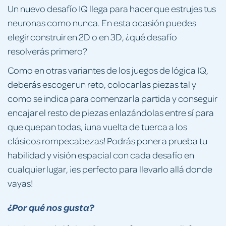
Un nuevo desafío IQ llega para hacer que estrujes tus
neuronas como nunca. En esta ocasión puedes
elegir construir en 2D o en 3D, ¿qué desafío
resolverás primero?
Como en otras variantes de los juegos de lógica IQ,
deberás escoger un reto, colocar las piezas tal y
como se indica para comenzar la partida y conseguir
encajar el resto de piezas enlazándolas entre sí para
que quepan todas, ¡una vuelta de tuerca a los
clásicos rompecabezas! Podrás poner a prueba tu
habilidad y visión espacial con cada desafío en
cualquier lugar, ¡es perfecto para llevarlo allá donde
vayas!
¿Por qué nos gusta?