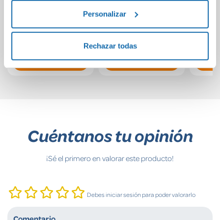
Tarjetas de alto
Ratón cocinero con
Puzzl
contraste 6 a 9
olla y cuchara
los 
Personalizar
meses
13,95€
37,95€
Rechazar todas
Comprar
Comprar
Cuéntanos tu opinión
¡Sé el primero en valorar este producto!
Debes iniciar sesión para poder valorarlo