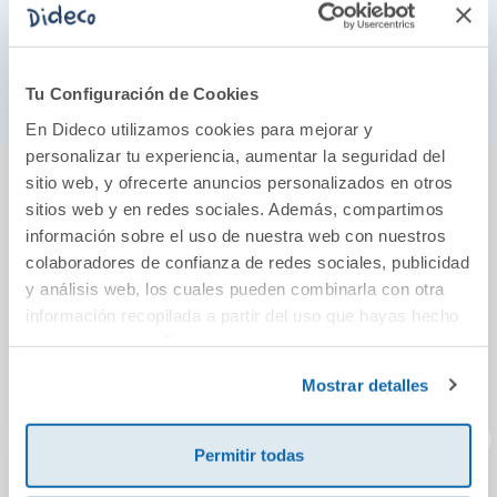
para su desarrollo sensorial y motor, ya que
disfrutarán mientras observan y exploran cada pieza
con sus manos y boca, desarrollando así su
motricidad básica y la coordinación ojo-mano.
Tu Configuración de Cookies
En Dideco utilizamos cookies para mejorar y
personalizar tu experiencia, aumentar la seguridad del
También podría gustarte...
sitio web, y ofrecerte anuncios personalizados en otros
sitios web y en redes sociales. Además, compartimos
información sobre el uso de nuestra web con nuestros
colaboradores de confianza de redes sociales, publicidad
y análisis web, los cuales pueden combinarla con otra
información recopilada a partir del uso que hayas hecho
de sus servicios. Para más información consulta la
Política de Cookies
y la
Política de Privacidad
.
Mostrar detalles
Permitir todas