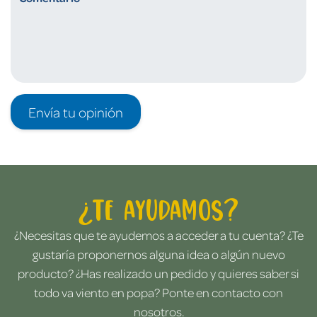
Envía tu opinión
¿Te ayudamos?
¿Necesitas que te ayudemos a acceder a tu cuenta? ¿Te
gustaría proponernos alguna idea o algún nuevo
producto? ¿Has realizado un pedido y quieres saber si
todo va viento en popa? Ponte en contacto con
nosotros.