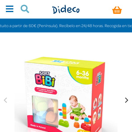
a partir de 60€ (Península). Recíbelo en 24/48 horas. Recogida en tiendas g