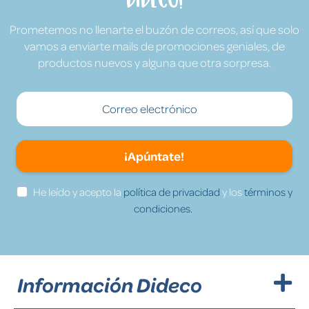
Prometemos no llenarte el buzón de correos, así que solo
vamos a enviarte mails de promociones geniales, de
productos nuevos y alguna que otra sorpresa.
¡Apúntate!
He leído y acepto la
política de privacidad
y los
términos y
condiciones.
Información Dideco