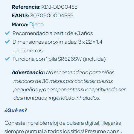
Referencia:
XDJ-DD00455
EAN13:
3070900004559
Marca:
Djeco
Recomendado a partir de +3 años
Dimensiones aproximadas: 3 x 22 x 1,4
centímetros.
Funciona con 1 pila SR626SW (incluida)
Advertencia:
No recomendado para niños
menores de 36 meses por contener piezas
pequeñas y/o componentes susceptibles de ser
desmontados, ingeridos o inhalados.
¿Qué es?
Con este increíble reloj de pulsera digital, ¡llegarás
siempre puntual a todos los sitios! Presume con su