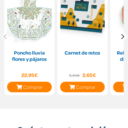
Poncho lluvia
Carnet de retos
Relo
flores y pájaros
dig
22,95€
2,65€
5,30€
Comprar
Comprar