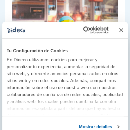
Tu Configuración de Cookies
En Dideco utilizamos cookies para mejorar y
personalizar tu experiencia, aumentar la seguridad del
sitio web, y ofrecerte anuncios personalizados en otros
sitios web y en redes sociales. Además, compartimos
información sobre el uso de nuestra web con nuestros
El juego como parte del desarrollo
colaboradores de confianza de redes sociales, publicidad
y análisis web, los cuales pueden combinarla con otra
Juguetes educativos desde 1954 con un toque
información recopilada a partir del uso que hayas hecho
estético único y artístico. Descubre juguetes
de sus servicios. Para más información consulta la
para todas las edades de la mano de los
Política de Cookies
y la
Política de Privacidad
.
Mostrar detalles
diseños más originales que guían a los más