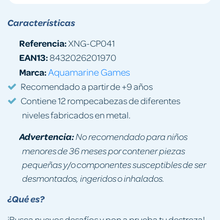
Características
Referencia:
XNG-CP041
EAN13:
8432026201970
Marca:
Aquamarine Games
Recomendado a partir de +9 años
Contiene 12 rompecabezas de diferentes
niveles fabricados en metal.
Advertencia:
No recomendado para niños
menores de 36 meses por contener piezas
pequeñas y/o componentes susceptibles de ser
desmontados, ingeridos o inhalados.
¿Qué es?
¡Busca nuevos desafíos y pon a prueba tu destreza!