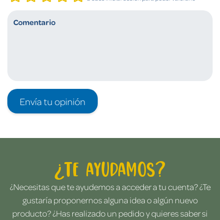
Envía tu opinión
¿Te ayudamos?
¿Necesitas que te ayudemos a acceder a tu cuenta? ¿Te
gustaría proponernos alguna idea o algún nuevo
producto? ¿Has realizado un pedido y quieres saber si