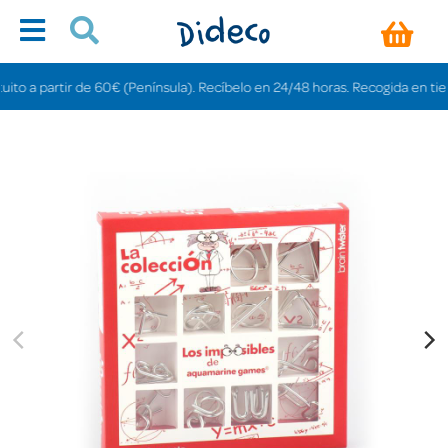
a partir de 60€ (Península). Recíbelo en 24/48 horas. Recogida en tiendas g