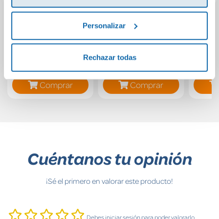
52 desafíos de
Flashcards Let´s
52 
Personalizar
viaje
Talk en inglés
Rechazar todas
15,95€
16,95€
Comprar
Comprar
Cuéntanos tu opinión
¡Sé el primero en valorar este producto!
Debes iniciar sesión para poder valorarlo