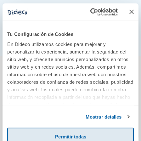
28035-MADRID
Teléfono:913162613
Tu Configuración de Cookies
E-mail: customerservice@aquamarinegames.es
En Dideco utilizamos cookies para mejorar y
personalizar tu experiencia, aumentar la seguridad del
sitio web, y ofrecerte anuncios personalizados en otros
También podría gustarte...
sitios web y en redes sociales. Además, compartimos
información sobre el uso de nuestra web con nuestros
colaboradores de confianza de redes sociales, publicidad
y análisis web, los cuales pueden combinarla con otra
información recopilada a partir del uso que hayas hecho
de sus servicios. Para más información consulta la
Política de Cookies
y la
Política de Privacidad
.
Mostrar detalles
Permitir todas